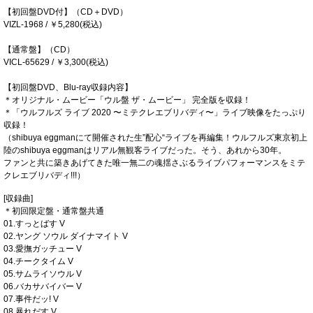
【初回盤DVD付】（CD＋DVD）
VIZL-1968 / ￥5,280(税込)
【通常盤】（CD）
VICL-65629 / ￥3,300(税込)
【初回盤DVD、Blu-ray収録内容】
＊オリジナル・ムービー「ウル盤 ザ・ムービー」 完全版を収録！
＊「ウルフルズ ライブ 2020 〜ミテクレエブリバディ〜」ライブ映像をたっぷり
収録！
（shibuya eggmanにて開催された生”配心“ライブを再編集！ウルフルズ東京初上
陸のshibuya eggmanはリアル無観客ライブだった。そう、あれから30年。
ファンと共に築きあげてきた唯一無二の魂揺さぶるライブパフォーマンスをミテ
クレエブリバディ!!!）
[収録曲]
＊初回限定盤・通常盤共通
01.すっとばす V
02.ヤング ソウル ダイナマイト V
03.愛撫ガッチュー V
04.チークタイム V
05.サムライソウル V
06.バカサバイバー V
07.事件だッ! V
08.暴れだす V