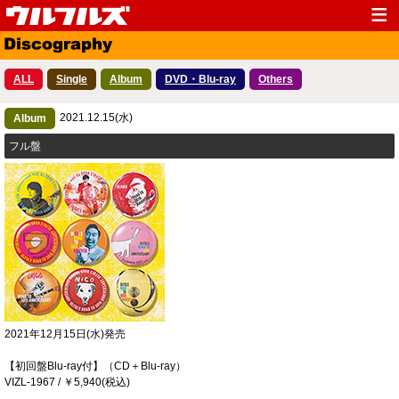
Top
News
ALL
Single
Album
DVD・Blu-ray
Others
Media
Live
2021.12.15(水)
Profile
Album
Discography
フル盤
Fanclub
Goods
Contact
Link
2021年12月15日(水)発売
【初回盤Blu-ray付】（CD＋Blu-ray）
VIZL-1967 / ￥5,940(税込)