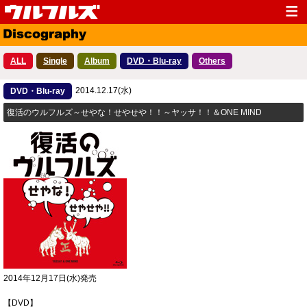
Top
News
ALL
Single
Album
DVD・Blu-ray
Others
Media
Live
2014.12.17(水)
Profile
DVD・Blu-ray
Discography
復活のウルフルズ～せやな！せやせや！！～ヤッサ！！＆ONE MIND
Fanclub
Goods
Contact
Link
2014年12月17日(水)発売
【DVD】