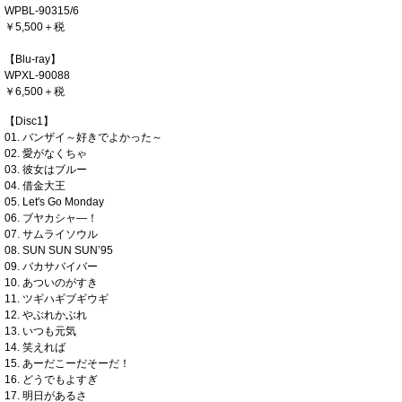
WPBL-90315/6
￥5,500＋税
【Blu-ray】
WPXL-90088
￥6,500＋税
【Disc1】
01. バンザイ～好きでよかった～
02. 愛がなくちゃ
03. 彼女はブルー
04. 借金大王
05. Let's Go Monday
06. ブヤカシャ―！
07. サムライソウル
08. SUN SUN SUN’95
09. バカサバイバー
10. あついのがすき
11. ツギハギブギウギ
12. やぶれかぶれ
13. いつも元気
14. 笑えれば
15. あーだこーだそーだ！
16. どうでもよすぎ
17. 明日があるさ