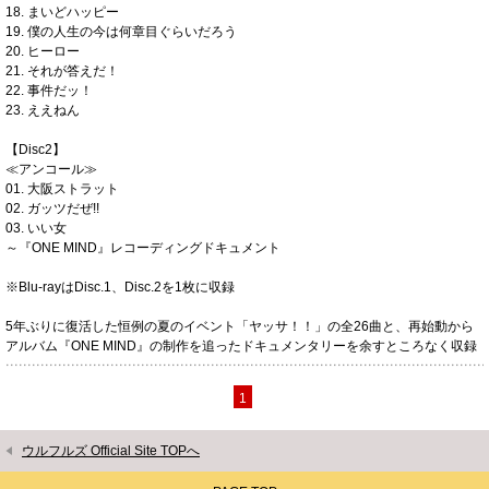
18. まいどハッピー
19. 僕の人生の今は何章目ぐらいだろう
20. ヒーロー
21. それが答えだ！
22. 事件だッ！
23. ええねん
【Disc2】
≪アンコール≫
01. 大阪ストラット
02. ガッツだぜ!!
03. いい女
～『ONE MIND』レコーディングドキュメント
※Blu-rayはDisc.1、Disc.2を1枚に収録
5年ぶりに復活した恒例の夏のイベント「ヤッサ！！」の全26曲と、再始動から
アルバム『ONE MIND』の制作を追ったドキュメンタリーを余すところなく収録
1
ウルフルズ Official Site TOPへ