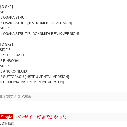
【DISK2】
*SIDE 3
01.OSAKA STRUT
02.OSAKA STRUT [INSTRUMENTAL VERSION]
*SIDE4
01.OSAKA STRUT [BLACKSMITH REMIX VERSION]
【DISK3】
*SIDE 5
01.SUTTOBASU
02.BINBO '94
*SIDE6
01.ANOKO-NI AITAI
02.SUTTOBASU [INSTRUMENTAL VERSION]
03.BINBO '94 [INSTRUMENTAL VERSION]
限定盤アナログ3枚組
バンザイ～好きでよかった～
Single
[CD収録曲]