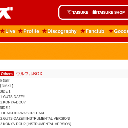
ウルフルBOX
Others
[収録曲]
【DISK1】
*SIDE 1
01.GUTS-DAZE!!
02.KONYA-DOU?
*SIDE 2
01.IITAIKOTO-WA SOREDAKE
02.GUTS-DAZE!! [INSTRUMENTAL VERSION]
03.KONYA-DOU? [INSTRUMENTAL VERSION]