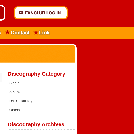
Discography Category
Single
Album
DVD・Blu-ray
Others
Discography Archives