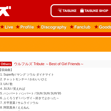
ウルフルズ Tribute ～Best of Girl Friends～
Others
【収録曲】
01. Superfly / ヤング ソウル ダイナマイト
02. チャットモンチー / かわいいひと
3. UA / 歌
04. JUJU / 笑えれば
05. ハンバート ハンバート / SUN SUN SUN’95
06. ふくろうず / バンザイ～好きでよかった～
07. 片平里菜 / サムライソウル
08. 阿部真央 / ええねん