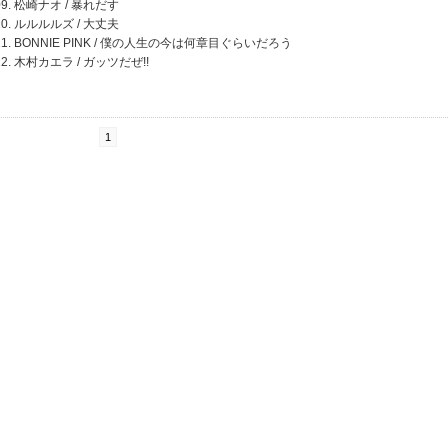
09. 松崎ナオ / 暴れだす
10. ルルルルズ / 大丈夫
11. BONNIE PINK / 僕の人生の今は何章目ぐらいだろう
12. 木村カエラ / ガッツだぜ!!
1