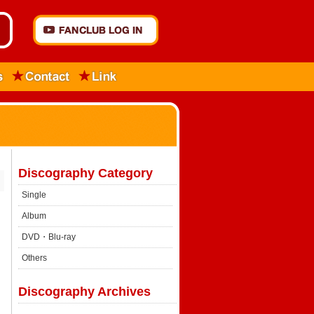
Discography Category
Single
Album
DVD・Blu-ray
Others
Discography Archives