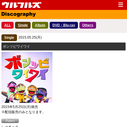
Top
News
ALL
Single
Album
DVD・Blu-ray
Others
Media
Live
2015.05.25(月)
Profile
Single
Discography
ボンツビワイワイ
Fanclub
Goods
Contact
Link
2015年5月25日(月)発売
※配信販売のみとなります。