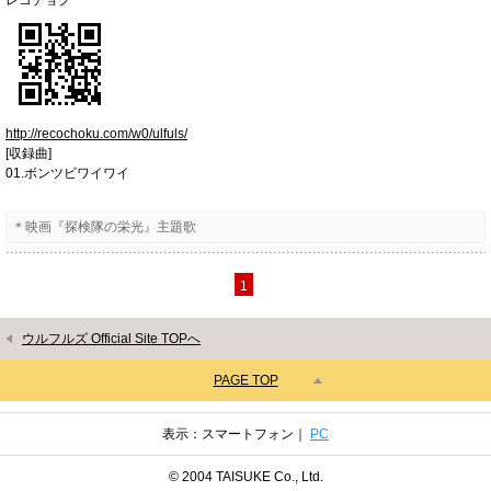
レコチョク
http://recochoku.com/w0/ulfuls/
[収録曲]
01.ボンツビワイワイ
＊映画『探検隊の栄光』主題歌
1
ウルフルズ Official Site TOPへ
PAGE TOP
表示：スマートフォン｜
PC
© 2004 TAISUKE Co., Ltd.