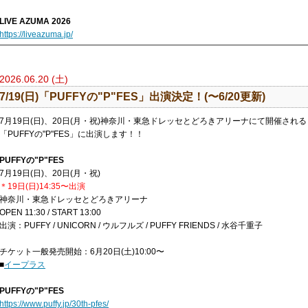
LIVE AZUMA 2026
https://liveazuma.jp/
2026.06.20 (土)
7/19(日)「​PUFFYの"P"FES」出演決定！(〜6/20更新)
7月19日(日)、20日(月・祝)神奈川・東急ドレッセとどろきアリーナにて開催される
「PUFFYの"P"FES」に出演します！！
PUFFYの"P"FES
7月19日(日)、20日(月・祝)
＊19日(日)14:35〜出演
神奈川・東急ドレッセとどろきアリーナ
OPEN 11:30 / START 13:00
出演：PUFFY / UNICORN / ウルフルズ / PUFFY FRIENDS / 水谷千重子
チケット一般発売開始：6月20日(土)10:00〜
■
イープラス
PUFFYの"P"FES
https://www.puffy.jp/30th-pfes/