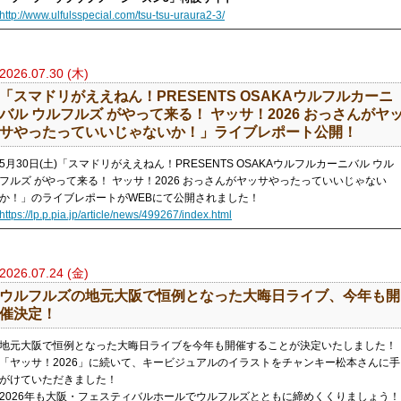
http://www.ulfulsspecial.com/tsu-tsu-uraura2-3/
2026.07.30 (木)
「スマドリがええねん！PRESENTS OSAKAウルフルカーニ
バル ウルフルズ がやって来る！ ヤッサ！2026 おっさんがヤ
サやったっていいじゃないか！」ライブレポート公開！
5月30日(土)「スマドリがええねん！PRESENTS OSAKAウルフルカーニバル ウル
フルズ がやって来る！ ヤッサ！2026 おっさんがヤッサやったっていいじゃない
か！」のライブレポートがWEBにて公開されました！
https://lp.p.pia.jp/article/news/499267/index.html
2026.07.24 (金)
ウルフルズの地元大阪で恒例となった大晦日ライブ、今年も開
催決定！
地元大阪で恒例となった大晦日ライブを今年も開催することが決定いたしました！
「ヤッサ！2026」に続いて、キービジュアルのイラストをチャンキー松本さんに手
がけていただきました！
2026年も大阪・フェスティバルホールでウルフルズとともに締めくくりましょう！