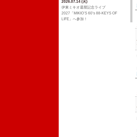
2026.07.14 (火)
2026.03.24 (火)
2026.02.01 (日)
ジョンB〜Media情報【2月】
伊東ミキオ還暦記念ライブ
ウルフルケイスケ生配信番組「マジカ
YouTube「上田禎的音楽史 vol.1」に出
2027「MIKIO’S 60’s 88-KEYS OF
ルチェインTV」3月号！
2026.01.19 (月)
演！
LIFE」へ参加！
ジョンB〜Media情報【1月】
2026.03.18 (水)
2026.01.20 (火)
三宅伸治＆The Red Rocks ライヴ・ア
2025.12.13 (土)
Oh! Roony!!からのお知らせ
ルバム LPレコード「ブラック・ゴール
ジョンB〜Media情報【12月】
ド・ライヴ！」に参加！
2025.08.29 (金)
2025.11.17 (月)
​真心ブラザーズ バンド・ライブ・ツア
2026.02.17 (火)
11/26(水)アルバム「JBD」配信リリー
ー「have a nice TRIP!」へ参加！
ウルフルケイスケ生配信番組「マジカ
ス決定！
ルチェインTV」2月号！
2024.12.20 (金)
2025.11.16 (日)
12/29(日)​BS朝日「八代亜紀 一周忌特別
ジョンB〜Media情報【11月】
番組 哀歌 AIUTA ～幻のステージを今
～」オンエア！
2024.12.20 (金)
FCサイト「ウル園」内コンテンツ「月
刊TANCON」を公開！
2024.05.02 (木)
NHK Eテレ「ムジカ・ピッコリーノ」
の配信が決定いたしました！
2024.02.07 (水)