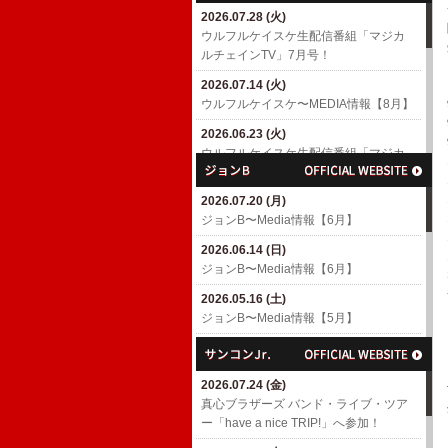
2026.07.28 (火)
2026.04.18 (土)
ウルフルケイスケ生配信番組「マジカ
6/10(水)「MUSIC AWARDS JAPAN
ルチェインTV」7月号！
WEEK SPECIAL LIVE A Tribute to
EIICHI OHTAKI」出演決定！
2026.07.14 (火)
​ウルフルケイスケ〜MEDIA情報【8月】
2026.04.01 (水)
7/4(土)「浜崎貴司 GACHIスペシャル」
2026.06.23 (火)
出演決定！
ウルフルケイスケ生配信番組「マジカ
ルチェインTV」6月号！
2026.03.06 (金)
渡辺満里奈アルバム「Ring-a-Bell 30th
2026.07.20 (月)
2026.06.17 (水)
Anniversary Deluxe Edition」
ジョンB〜Media情報【6月】
​ウルフルケイスケ〜MEDIA情報【6月】
2026.02.27 (金)
2026.06.14 (日)
2026.05.11 (月)
3/4(水)パラスポーツアニメテーマ曲
ジョンB〜Media情報【6月】
ウルフルケイスケ生配信番組「マジカ
「スーパーヒーロー」配信リリース決
ルチェインTV」5月号！
定！
2026.05.16 (土)
ジョンB〜Media情報【5月】
2026.04.23 (木)
2026.02.26 (木)
ウルフルケイスケ生配信番組「マジカ
3/8(日)「TOKYO GUITAR JAMBOREE
2026.04.19 (日)
ルチェインTV」4月号！
2026」出演決定！(〜2/26更新)
ジョンB〜Media情報【4月】
2026.07.24 (金)
2026.04.16 (木)
2026.02.10 (火)
2026.03.16 (月)
​真心ブラザーズ バンド・ライブ・ツア
​ウルフルケイスケ〜MEDIA情報【4月】
ROOTS66で「The Covers' Fes. 2026」
ジョンB〜Media情報【3月】
ー「have a nice TRIP!」へ参加！
(〜4/16更新)
へ参加！
2026.02.15 (日)