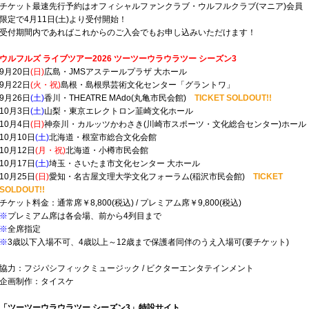
チケット最速先行予約はオフィシャルファンクラブ・ウルフルクラブ(マニア)会員
限定で4月11日(土)より受付開始！
受付期間内であればこれからのご入会でもお申し込みいただけます！
ウルフルズ ライブツアー2026 ツーツーウラウラツー シーズン3
9月20日
(日)
広島・JMSアステールプラザ 大ホール
9月22日
(火・祝)
島根・島根県芸術文化センター「グラントワ」
9月26日
(土)
香川・THEATRE MAdo(丸⻲市⺠会館)
TICKET SOLDOUT!!
10月3日
(土)
山梨・東京エレクトロン韮崎文化ホール
10月4日
(日)
神奈川・カルッツかわさき(川崎市スポーツ・文化総合センター)ホール
10月10日
(土)
北海道・根室市総合文化会館
10月12日
(月・祝)
北海道・小樽市⺠会館
10月17日
(土)
埼玉・さいたま市文化センター 大ホール
10月25日
(日)
愛知・名古屋文理大学文化フォーラム(稲沢市⺠会館)
TICKET
SOLDOUT!!
チケット料金：通常席￥8,800(税込) / プレミアム席￥9,800(税込)
※
プレミアム席は各会場、前から4列目まで
※
全席指定
※
3歳以下入場不可、4歳以上～12歳まで保護者同伴のうえ入場可(要チケット)
協力：フジパシフィックミュージック / ビクターエンタテインメント
企画制作：タイスケ
「ツーツーウラウラツー シーズン3」特設サイト