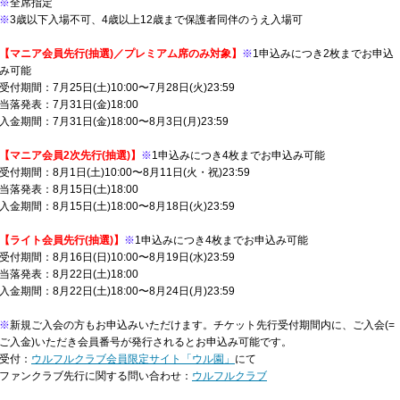
※
全席指定
※
3歳以下入場不可、4歳以上12歳まで保護者同伴のうえ入場可
【マニア会員先行(抽選)／プレミアム席のみ対象】
※
1申込みにつき2枚までお申込
み可能
受付期間：7月25日(土)10:00〜7月28日(火)23:59
当落発表：7月31日(金)18:00
入金期間：7月31日(金)18:00〜8月3日(月)23:59
【マニア会員2次先行(抽選)】
※
1申込みにつき4枚までお申込み可能
受付期間：8月1日(土)10:00〜8月11日(火・祝)23:59
当落発表：8月15日(土)18:00
入金期間：8月15日(土)18:00〜8月18日(火)23:59
【ライト会員先行(抽選)】
※
1申込みにつき4枚までお申込み可能
受付期間：8月16日(日)10:00〜8月19日(水)23:59
当落発表：8月22日(土)18:00
入金期間：8月22日(土)18:00〜8月24日(月)23:59
※
新規ご入会の方もお申込みいただけます。チケット先行受付期間内に、ご入会(=
ご入金)いただき会員番号が発行されるとお申込み可能です。
受付：
ウルフルクラブ会員限定サイト「ウル園」
にて
ファンクラブ先行に関する問い合わせ：
ウルフルクラブ