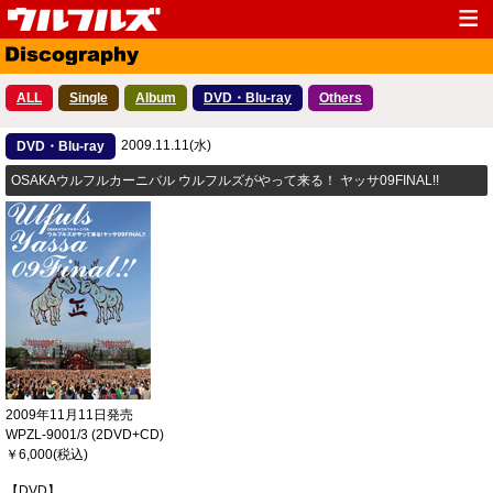
Top
News
ALL
Single
Album
DVD・Blu-ray
Others
Media
Live
2009.11.11(水)
Profile
DVD・Blu-ray
Discography
OSAKAウルフルカーニバル ウルフルズがやって来る！ ヤッサ09FINAL!!
Fanclub
Goods
Contact
Link
2009年11月11日発売
WPZL-9001/3 (2DVD+CD)
￥6,000(税込)
【DVD】