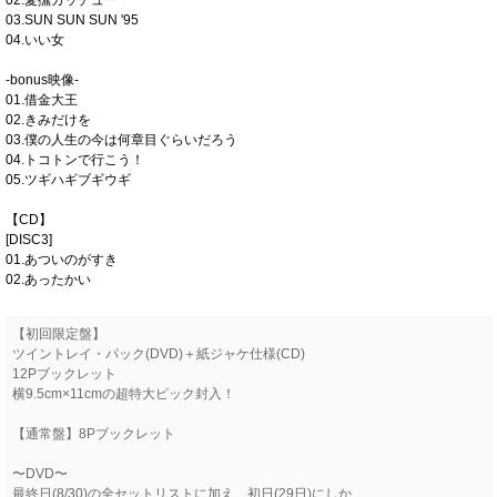
02.愛撫ガッチュー
03.SUN SUN SUN '95
04.いい女
-bonus映像-
01.借金大王
02.きみだけを
03.僕の人生の今は何章目ぐらいだろう
04.トコトンで行こう！
05.ツギハギブギウギ
【CD】
[DISC3]
01.あついのがすき
02.あったかい
【初回限定盤】
ツイントレイ・パック(DVD)＋紙ジャケ仕様(CD)
12Pブックレット
横9.5cm×11cmの超特大ピック封入！
【通常盤】8Pブックレット
〜DVD〜
最終日(8/30)の全セットリストに加え、初日(29日)にしか