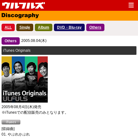
Top
News
ALL
Single
Album
DVD・Blu-ray
Others
Media
Live
2005.08.04(木)
Profile
Others
Discography
iTunes Originals
Fanclub
Goods
Contact
Link
2005年08月4日(木)発売
※iTunesでの配信販売のみとなります。
[収録曲]
01. やぶれかぶれ