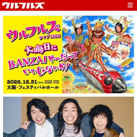
Top
News
Media
Live
Profile
Discography
Fanclub
Goods
Contact
Link