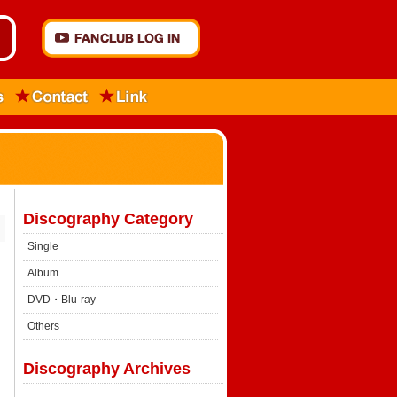
Discography Category
Single
Album
DVD・Blu-ray
Others
Discography Archives