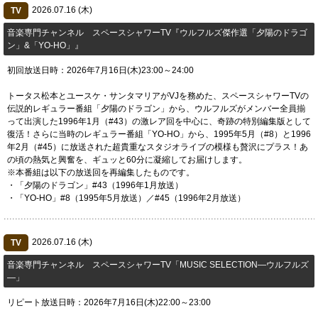
2026.07.16 (木)
TV
音楽専門チャンネル スペースシャワーTV『ウルフルズ傑作選「夕陽のドラゴ
ン」&「YO-HO」』
初回放送日時：2026年7月16日(木)23:00～24:00
トータス松本とユースケ・サンタマリアがVJを務めた、スペースシャワーTVの
伝説的レギュラー番組「夕陽のドラゴン」から、ウルフルズがメンバー全員揃
って出演した1996年1月（#43）の激レア回を中心に、奇跡の特別編集版として
復活！さらに当時のレギュラー番組「YO-HO」から、1995年5月（#8）と1996
年2月（#45）に放送された超貴重なスタジオライブの模様も贅沢にプラス！あ
の頃の熱気と興奮を、ギュッと60分に凝縮してお届けします。
※本番組は以下の放送回を再編集したものです。
・「夕陽のドラゴン」#43（1996年1月放送）
・「YO-HO」#8（1995年5月放送）／#45（1996年2月放送）
2026.07.16 (木)
TV
音楽専門チャンネル スペースシャワーTV「MUSIC SELECTION―ウルフルズ
―」
リピート放送日時：2026年7月16日(木)22:00～23:00