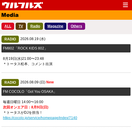
Top
News
ALL
TV
Radio
Magazine
Others
Media
Live
2026.08.19 (水)
Profile
RADIO
Discography
FM802「ROCK KIDS 802」
Fanclub
Goods
8月19日(水)21:00〜23:48
Contact
Link
＊トータス松本、コメント出演
2026.08.09 (日)
New
RADIO
FM COCOLO「Got You OSAKA」
毎週日曜日 14:00〜16:00
次回オンエア日：8月9日(日)
＊トータスがDJを担当！
https://cocolo.jp/service/homepage/index/7140