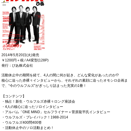
2014年5月20日(火)発売
￥1200円＋税 / A4変型(128P)
発行：ぴあ株式会社
活動休止中の期間を経て、4人の間に何が起き、どんな変化があったのか!?
核心に迫った赤裸々インタビューから、それぞれの素顔に迫ったオモシロ企画ま
で、“今のウルフルズ”がぎっしり詰まった充実の1冊！
【コンテンツ】
・独占！新生・ウルフルズ赤裸々ロング座談会
・4人の核心に迫ったソロインタビュー
・アルバム「ONE MIND」セルフライナー＋菅原龍平氏インタビュー
・ウルフルズ・プレイバック！1988-2014
・ウルフルズ400問400答
・活動休止中のソロ活動まとめ！