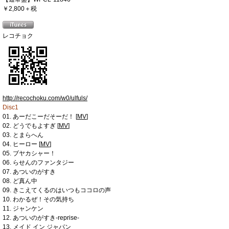
￥2,800＋税
レコチョク
http://recochoku.com/w0/ulfuls/
Disc1
01. あーだこーだそーだ！ [
MV
]
02. どうでもよすぎ [
MV
]
03. とまらへん
04. ヒーロー [
MV
]
05. ブヤカシャー！
06. らせんのファンタジー
07. あついのがすき
08. ど真ん中
09. きこえてくるのはいつもココロの声
10. わかるぜ！その気持ち
11. ジャンケン
12. あついのがすき-reprise-
13. メイド イン ジャパン