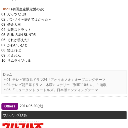
Disc2
(初回生産限定盤のみ)
01. ガッツだぜ!!
02. バンザイ～好きでよかった～
03. 借金大王
04. 大阪ストラット
05. SUN SUN SUN'95
06. それが答えだ!
07. かわいいひと
08. 笑えれば
09. ええねん
10. サムライソウル
Disc1
＊01. テレビ東京系ドラマ24「アオイホノオ」オープニングテーマ
＊04.テレビ朝日系ドラマ・木曜ミステリー「刑事110キロ」主題歌
＊05.「ミュータント タートルズ」日本版エンディングテーマ
2014.05.20(火)
Others
ウルフルズぴあ