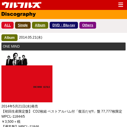
Top
News
ALL
Single
Album
DVD・Blu-ray
Others
Media
Live
2014.05.21(水)
Profile
Album
Discography
ONE MIND
Fanclub
Goods
Contact
Link
2014年5月21日(水)発売
【初回生産限定盤】 CD2枚組 ベストアルバム付「復活だぜ!!」盤 77,777枚限定
WPCL-11844/5
￥3,500＋税
【通常盤】WPCL-11846