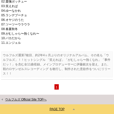
02.愛撫ガッチュー
03.笑えれば
04.ゆーなかれ
05.ランデブーチョ
06.オヤジのうた
07.ツーツーウラウラ
08.春夏秋冬
09.がむしゃら〜熱くなれ〜
10.バカだから
11.エンジェル
ウルフルズ通算7枚目、約2年4ヶ月ぶりのオリジナルアルバム、その名も「ウ
ルフルズ」！！ヒットシングル 「笑えれば」「がむしゃら〜熱くなれ」「事件
だッ！」を含む全11曲収録。メインプロデューサーに伊藤銀次を迎え、また、
初のロサンゼルスレコーディング を敢行し、制作された意欲作をついにリリー
ス！！
1
ウルフルズ Official Site TOPへ
PAGE TOP