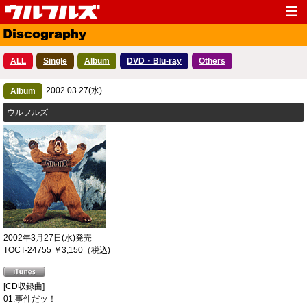
Top
News
ALL
Single
Album
DVD・Blu-ray
Others
Media
Live
2002.03.27(水)
Profile
Album
Discography
ウルフルズ
Fanclub
Goods
Contact
Link
2002年3月27日(水)発売
TOCT-24755 ￥3,150（税込)
[CD収録曲]
01.事件だッ！