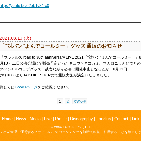
https://youtu.be/e2bb1v84rx8
2021.08.10 (火)
「“対バン”よんでコールミー」グッズ 通販のお知らせ
『ウルフルズ road to 30th anniversary LIVE 2021「“対バン”よんでコールミー」』
月10・11日公演会場にて販売予定だったキュウソネコカミ、マカロニえんぴつとの
スペシャルコラボグッズ。残念ながら公演は開催中止となったが、8月12日
(木)18:00よりTAISUKE SHOPにて通販実施が決定いたしました。
詳しくは
Goodsページ
をご確認ください。
1
2
次の5件
Home
|
News
|
Media
|
Live
|
Profile
|
Discography
|
Fanclub
|
Contact
|
Link
© 2004 TAISUKE Co., Ltd.
スケが管理、運営する本サイトの一切のコンテンツを無断で転載、引用することを禁止し