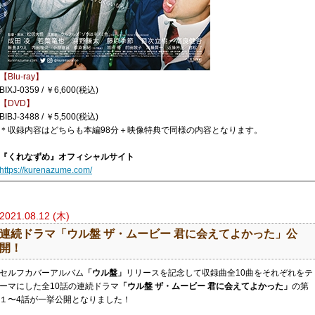
【Blu-ray】
BIXJ-0359 / ￥6,600(税込)
【DVD】
BIBJ-3488 / ￥5,500(税込)
＊収録内容はどちらも本編98分＋映像特典で同様の内容となります。
『くれなずめ』オフィシャルサイト
https://kurenazume.com/
2021.08.12 (木)
連続ドラマ「ウル盤 ザ・ムービー 君に会えてよかった」公
開！
セルフカバーアルバム
「ウル盤」
リリースを記念して収録曲全10曲をそれぞれをテ
ーマにした全10話の連続ドラマ
「ウル盤 ザ・ムービー 君に会えてよかった」
の第
１〜4話が一挙公開となりました！