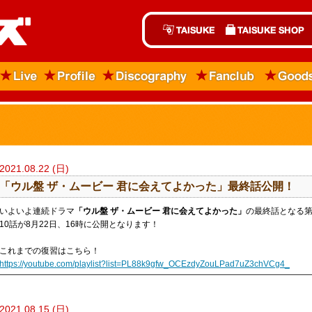
2021.08.22 (日)
「ウル盤 ザ・ムービー 君に会えてよかった」最終話公開！
いよいよ連続ドラマ
「ウル盤 ザ・ムービー 君に会えてよかった」
の最終話となる
10話が8月22日、16時に公開となります！
これまでの復習はこちら！
https://youtube.com/playlist?list=PL88k9gfw_OCEzdyZouLPad7uZ3chVCg4_
2021.08.15 (日)