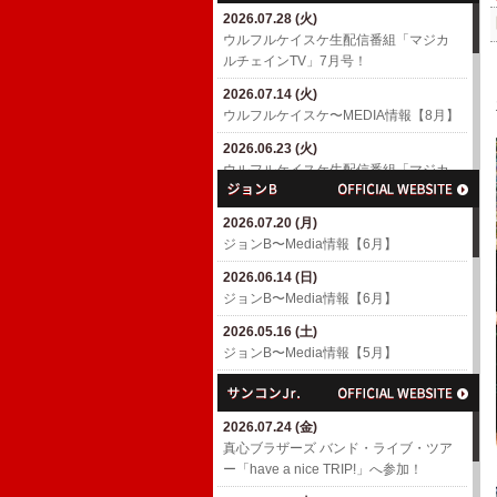
2026.07.28 (火)
2026.04.18 (土)
ウルフルケイスケ生配信番組「マジカ
6/10(水)「MUSIC AWARDS JAPAN
ルチェインTV」7月号！
WEEK SPECIAL LIVE A Tribute to
EIICHI OHTAKI」出演決定！
2026.07.14 (火)
​ウルフルケイスケ〜MEDIA情報【8月】
2026.04.01 (水)
7/4(土)「浜崎貴司 GACHIスペシャル」
2026.06.23 (火)
出演決定！
ウルフルケイスケ生配信番組「マジカ
ルチェインTV」6月号！
2026.03.06 (金)
渡辺満里奈アルバム「Ring-a-Bell 30th
2026.07.20 (月)
2026.06.17 (水)
Anniversary Deluxe Edition」
ジョンB〜Media情報【6月】
​ウルフルケイスケ〜MEDIA情報【6月】
2026.02.27 (金)
2026.06.14 (日)
2026.05.11 (月)
3/4(水)パラスポーツアニメテーマ曲
ジョンB〜Media情報【6月】
ウルフルケイスケ生配信番組「マジカ
「スーパーヒーロー」配信リリース決
ルチェインTV」5月号！
定！
2026.05.16 (土)
ジョンB〜Media情報【5月】
2026.04.23 (木)
2026.02.26 (木)
ウルフルケイスケ生配信番組「マジカ
3/8(日)「TOKYO GUITAR JAMBOREE
2026.04.19 (日)
ルチェインTV」4月号！
2026」出演決定！(〜2/26更新)
ジョンB〜Media情報【4月】
2026.07.24 (金)
2026.04.16 (木)
2026.02.10 (火)
2026.03.16 (月)
​真心ブラザーズ バンド・ライブ・ツア
​ウルフルケイスケ〜MEDIA情報【4月】
ROOTS66で「The Covers' Fes. 2026」
ジョンB〜Media情報【3月】
ー「have a nice TRIP!」へ参加！
(〜4/16更新)
へ参加！
2026.02.15 (日)