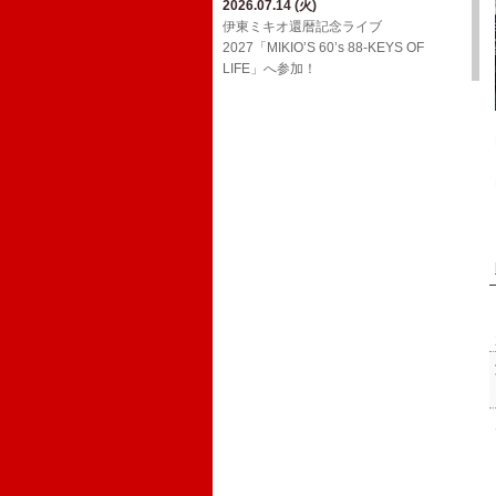
2026.07.14 (火)
2026.03.24 (火)
2026.02.01 (日)
ジョンB〜Media情報【2月】
伊東ミキオ還暦記念ライブ
ウルフルケイスケ生配信番組「マジカ
YouTube「上田禎的音楽史 vol.1」に出
2027「MIKIO’S 60’s 88-KEYS OF
ルチェインTV」3月号！
2026.01.19 (月)
演！
LIFE」へ参加！
ジョンB〜Media情報【1月】
2026.03.18 (水)
2026.01.20 (火)
三宅伸治＆The Red Rocks ライヴ・ア
2025.12.13 (土)
Oh! Roony!!からのお知らせ
ルバム LPレコード「ブラック・ゴール
ジョンB〜Media情報【12月】
ド・ライヴ！」に参加！
2025.08.29 (金)
2025.11.17 (月)
​真心ブラザーズ バンド・ライブ・ツア
2026.02.17 (火)
11/26(水)アルバム「JBD」配信リリー
ー「have a nice TRIP!」へ参加！
ウルフルケイスケ生配信番組「マジカ
ス決定！
ルチェインTV」2月号！
2024.12.20 (金)
2025.11.16 (日)
12/29(日)​BS朝日「八代亜紀 一周忌特別
ジョンB〜Media情報【11月】
番組 哀歌 AIUTA ～幻のステージを今
～」オンエア！
2024.12.20 (金)
FCサイト「ウル園」内コンテンツ「月
刊TANCON」を公開！
2024.05.02 (木)
NHK Eテレ「ムジカ・ピッコリーノ」
の配信が決定いたしました！
2024.02.07 (水)