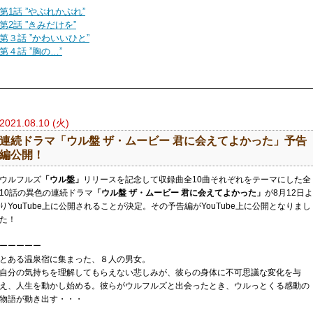
第
1
話
”
やぶれかぶれ
”
第
2
話
”
きみだけを
”
第３話
”
かわいいひと
”
第４話
”
胸の…
”
2021.08.10 (火)
連続ドラマ「ウル盤 ザ・ムービー 君に会えてよかった」予告
編公開！
ウルフルズ
「ウル盤」
リリースを記念して収録曲全10曲それぞれをテーマにした全
10話の異色の連続ドラマ
「ウル盤 ザ・ムービー 君に会えてよかった」
が8月12日よ
りYouTube上に公開されることが決定。その予告編がYouTube上に公開となりまし
た！
ーーーーー
とある温泉宿に集まった、８人の男女。
自分の気持ちを理解してもらえない悲しみが、彼らの身体に不可思議な変化を与
え、人生を動かし始める。彼らがウルフルズと出会ったとき、ウルっとくる感動の
物語が動き出す・・・