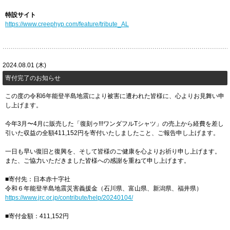
特設サイト
https://www.creephyp.com/feature/tribute_AL
2024.08.01 (木)
寄付完了のお知らせ
この度の令和6年能登半島地震により被害に遭われた皆様に、心よりお見舞い申
し上げます。
今年3月〜4月に販売した「復刻ゥ!!!ワンダフルTシャツ」の売上から経費を差し
引いた収益の全額411,152円を寄付いたしましたこと、ご報告申し上げます。
一日も早い復旧と復興を、そして皆様のご健康を心よりお祈り申し上げます。
また、ご協力いただきました皆様への感謝を重ねて申し上げます。
■寄付先：日本赤十字社
令和６年能登半島地震災害義援金（石川県、富山県、新潟県、福井県）
https://www.jrc.or.jp/contribute/help/20240104/
■寄付金額：411,152円