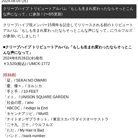
2024.08.05 (月)
クリープハイプ トリビュートアルバム「もしも生まれ変わったならそっとこん
な声になって」に参加！(〜8/5更新)
クリープハイプ現メンバー15周年を記念してリリースされる初のトリビュート
アルバム「もしも生まれ変わったならそっとこんな声になって」にウルフルズ
が参加いたしました！
■クリープハイプ トリビュートアルバム「もしも生まれ変わったならそっとこ
んな声になって」
2024年8月28日(水)発売
￥3,520(税込) / UMCK-1772
[収録曲]
「栞」/ SEKAI NO OWARI
「憂、燦々」/ ヨルシカ
「手と手」/ 10-FEET
「イト」 / UNISON SQUARE GARDEN
「社会の窓」/ ano
「ABCDC」/ indigo la End
「キケンナアソビ」/ WurtS
「ナイトオンザプラネット」/ 東京スカパラダイスオーケストラ
「二十九、三十」/ ウルフルズ
「ただ」/ My Hair is Bad
「バンド」/ back number