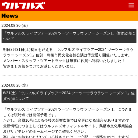
Top
News
2024.08.30 (金)
Media
Live
「ウルフルズ ライブツアー2024 ツーツーウラウラツー シーズン1」佐賀公演に
ついて
Profile
Discography
明日8月31日(土)初日を迎える「ウルフルズ ライブツアー2024 ツーツーウラウ
Fanclub
Goods
ラツー シーズン1」佐賀・鳥栖市民文化会館公演は予定通り開催いたします。
メンバー・スタッフ・ツアートラックは無事に佐賀へ到着いたしました！
Contact
Link
皆さまもお気をつけてお越しくださいませ。
2024.08.28 (水)
8/31(土)「ウルフルズ ライブツアー2024 ツーツーウラウラツー シーズン 1」佐
賀公演について
「ウルフルズ ライブツアー2024 ツーツーウラウラツー シーズン 1」につきま
しては現時点では開催予定です。
ただし、台風10号による今後の影響次第では変更になる場合がありますので、
最新情報につきましてはウルフルズオフィシャルサイト、鳥栖市文化事業協会
及びサガテレビのホームページでご確認ください。
楽しみにお待ちいただいている皆さまには、ご心配・ご迷惑おかけしますが、