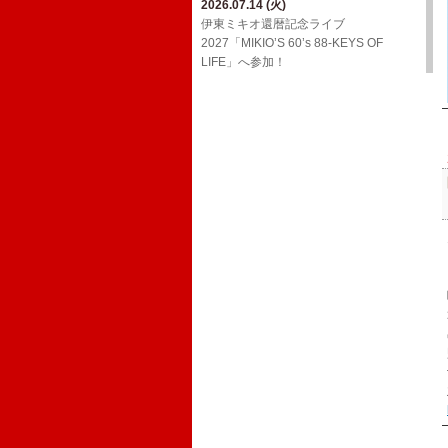
2026.07.14 (火)
2026.03.24 (火)
2026.02.01 (日)
ジョンB〜Media情報【2月】
伊東ミキオ還暦記念ライブ
ウルフルケイスケ生配信番組「マジカ
YouTube「上田禎的音楽史 vol.1」に出
2027「MIKIO’S 60’s 88-KEYS OF
ルチェインTV」3月号！
2026.01.19 (月)
演！
LIFE」へ参加！
ジョンB〜Media情報【1月】
2026.03.18 (水)
2026.01.20 (火)
三宅伸治＆The Red Rocks ライヴ・ア
2025.12.13 (土)
Oh! Roony!!からのお知らせ
ルバム LPレコード「ブラック・ゴール
ジョンB〜Media情報【12月】
ド・ライヴ！」に参加！
2025.08.29 (金)
2025.11.17 (月)
​真心ブラザーズ バンド・ライブ・ツア
2026.02.17 (火)
11/26(水)アルバム「JBD」配信リリー
ー「have a nice TRIP!」へ参加！
ウルフルケイスケ生配信番組「マジカ
ス決定！
ルチェインTV」2月号！
2024.12.20 (金)
2025.11.16 (日)
12/29(日)​BS朝日「八代亜紀 一周忌特別
ジョンB〜Media情報【11月】
番組 哀歌 AIUTA ～幻のステージを今
～」オンエア！
2024.12.20 (金)
FCサイト「ウル園」内コンテンツ「月
刊TANCON」を公開！
2024.05.02 (木)
NHK Eテレ「ムジカ・ピッコリーノ」
の配信が決定いたしました！
2024.02.07 (水)