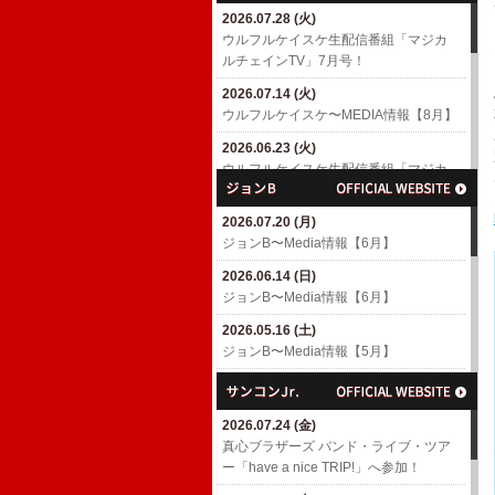
2026.07.28 (火)
2026.04.18 (土)
ウルフルケイスケ生配信番組「マジカ
6/10(水)「MUSIC AWARDS JAPAN
ルチェインTV」7月号！
WEEK SPECIAL LIVE A Tribute to
EIICHI OHTAKI」出演決定！
2026.07.14 (火)
​ウルフルケイスケ〜MEDIA情報【8月】
2026.04.01 (水)
7/4(土)「浜崎貴司 GACHIスペシャル」
2026.06.23 (火)
出演決定！
ウルフルケイスケ生配信番組「マジカ
ルチェインTV」6月号！
2026.03.06 (金)
渡辺満里奈アルバム「Ring-a-Bell 30th
2026.07.20 (月)
2026.06.17 (水)
Anniversary Deluxe Edition」
ジョンB〜Media情報【6月】
​ウルフルケイスケ〜MEDIA情報【6月】
2026.02.27 (金)
2026.06.14 (日)
2026.05.11 (月)
3/4(水)パラスポーツアニメテーマ曲
ジョンB〜Media情報【6月】
ウルフルケイスケ生配信番組「マジカ
「スーパーヒーロー」配信リリース決
ルチェインTV」5月号！
定！
2026.05.16 (土)
ジョンB〜Media情報【5月】
2026.04.23 (木)
2026.02.26 (木)
ウルフルケイスケ生配信番組「マジカ
3/8(日)「TOKYO GUITAR JAMBOREE
2026.04.19 (日)
ルチェインTV」4月号！
2026」出演決定！(〜2/26更新)
ジョンB〜Media情報【4月】
2026.07.24 (金)
2026.04.16 (木)
2026.02.10 (火)
2026.03.16 (月)
​真心ブラザーズ バンド・ライブ・ツア
​ウルフルケイスケ〜MEDIA情報【4月】
ROOTS66で「The Covers' Fes. 2026」
ジョンB〜Media情報【3月】
ー「have a nice TRIP!」へ参加！
(〜4/16更新)
へ参加！
2026.02.15 (日)