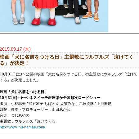
2015.09.17 (木)
映画「犬に名前をつける日」主題歌にウルフルズ「泣けてく
る」が決定！
10月31日(土)〜公開の映画「犬に名前をつける日」の主題歌にウルフルズ「泣けて
くる」が決定しました。
映画「犬に名前をつける日」
10月31日(土)〜シネスイッチ銀座ほか全国順次ロードショー
出演：小林聡美 / 渋谷昶子 ちばわん 犬猫みなしご救援隊 / 上川隆也
監督・脚本・プロデューサー：山田あかね
音楽：つじあやの
主題歌：ウルフルズ「泣けてくる」
http://www.inu-namae.com/