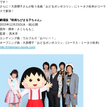
です！
さらに！大原櫻子さんが歌う名曲「おどるポンポコリン」にトータス松本がコーラ
スで参加！
劇場版『映画ちびまる子ちゃん』
2015年12月23日(水・祝)公開
原作・脚本：さくらももこ
監督： 髙木淳
エンディング曲：ウルフルズ「おーい！！」
オープニング曲：大原櫻子「おどるポンポコリン」(コーラス：トータス松本)
http://chibimaru-movie.com/