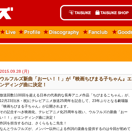
2015.09.28 (月)
ウルフルズ新曲「おーい！！」が『映画ちびまる子ちゃん』エ
ンディング曲に決定！
放送回数1100回を超える日本の代表的な長寿アニメ作品「ちびまるこちゃん」が、
12月23日(水・祝)にテレビアニメ放送25周年を記念して、23年ぶりとなる劇場版
『映画ちびまる子ちゃん』が公開されます。
その記念すべき映画化、テレビアニメ化25周年を祝い、ウルフルズの新曲「おー
い！！」がエンディング曲に決定！
作詞を担当するのは、さくらももこ先生！
なんとウルフルズが、メンバー以外による作詞の楽曲を提供するのは今回が初めて