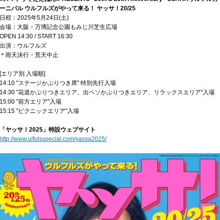
ーニバル ウルフルズがやって来る！ ヤッサ！20/25
日程：2025年5月24日(土)
会場：大阪・万博記念公園もみじ川芝生広場
OPEN 14:30 / START 16:30
出演：ウルフルズ
＊雨天決行・荒天中止
[エリア別 入場順]
14:10 "ステージかぶりつき席" 特別先行入場
14:30 "花道かぶりつきエリア、出ベソかぶりつきエリア、リラックスエリア"入場
15:00 "前方エリア"入場
15:15 "ピクニックエリア"入場
「ヤッサ！2025」特設ウェブサイト
http://www.ulfulsspecial.com/yassa2025/