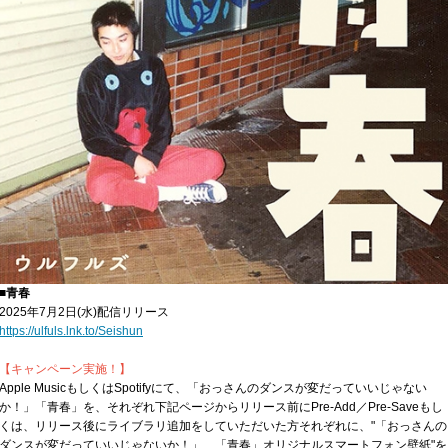
■青春
2025年7月2日(水)配信リリース
https://ulfuls.lnk.to/Seishun
【キャンペーン実施！】
Apple MusicもしくはSpotifyにて、「おっさんのダンスが変だっていいじゃない
か！」「青春」を、それぞれ下記ページからリリース前にPre-Add／Pre-Saveもし
くは、リリース後にライブラリ追加をしていただいた方それぞれに、"「おっさんの
ダンスが変だっていいじゃないか！」、「青春」オリジナルスマートフォン壁紙"を