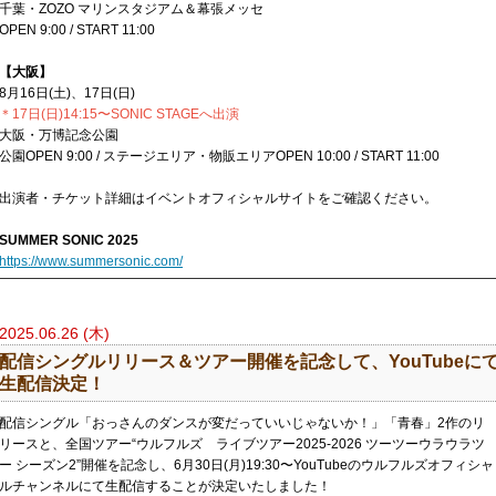
千葉・ZOZO マリンスタジアム＆幕張メッセ
OPEN 9:00 / START 11:00
【大阪】
8月16日(土)、17日(日)
＊17日(日)14:15〜SONIC STAGEへ出演
大阪・万博記念公園
公園OPEN 9:00 / ステージエリア・物販エリアOPEN 10:00 / START 11:00
出演者・チケット詳細はイベントオフィシャルサイトをご確認ください。
SUMMER SONIC 2025
https://www.summersonic.com/
2025.06.26 (木)
配信シングルリリース＆ツアー開催を記念して、YouTubeに
生配信決定！
配信シングル「おっさんのダンスが変だっていいじゃないか！」「青春」2作のリ
リースと、全国ツアー“ウルフルズ ライブツアー2025-2026 ツーツーウラウラツ
ー シーズン2”開催を記念し、6月30日(月)19:30〜YouTubeのウルフルズオフィシャ
ルチャンネルにて生配信することが決定いたしました！