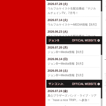
2026.07.28 (火)
2026.04.18 (土)
ウルフルケイスケ生配信番組「マジカ
6/10(水)「MUSIC AWARDS JAPAN
ルチェインTV」7月号！
WEEK SPECIAL LIVE A Tribute to
EIICHI OHTAKI」出演決定！
2026.07.14 (火)
​ウルフルケイスケ〜MEDIA情報【8月】
2026.04.01 (水)
7/4(土)「浜崎貴司 GACHIスペシャル」
2026.06.23 (火)
出演決定！
ウルフルケイスケ生配信番組「マジカ
ルチェインTV」6月号！
2026.03.06 (金)
渡辺満里奈アルバム「Ring-a-Bell 30th
2026.07.20 (月)
2026.06.17 (水)
Anniversary Deluxe Edition」
ジョンB〜Media情報【6月】
​ウルフルケイスケ〜MEDIA情報【6月】
2026.02.27 (金)
2026.06.14 (日)
2026.05.11 (月)
3/4(水)パラスポーツアニメテーマ曲
ジョンB〜Media情報【6月】
ウルフルケイスケ生配信番組「マジカ
「スーパーヒーロー」配信リリース決
ルチェインTV」5月号！
定！
2026.05.16 (土)
ジョンB〜Media情報【5月】
2026.04.23 (木)
2026.02.26 (木)
ウルフルケイスケ生配信番組「マジカ
3/8(日)「TOKYO GUITAR JAMBOREE
2026.04.19 (日)
ルチェインTV」4月号！
2026」出演決定！(〜2/26更新)
ジョンB〜Media情報【4月】
2026.07.24 (金)
2026.04.16 (木)
2026.02.10 (火)
2026.03.16 (月)
​真心ブラザーズ バンド・ライブ・ツア
​ウルフルケイスケ〜MEDIA情報【4月】
ROOTS66で「The Covers' Fes. 2026」
ジョンB〜Media情報【3月】
ー「have a nice TRIP!」へ参加！
(〜4/16更新)
へ参加！
2026.02.15 (日)