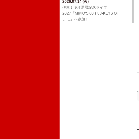
2026.07.14 (火)
2026.03.24 (火)
2026.02.01 (日)
ジョンB〜Media情報【2月】
伊東ミキオ還暦記念ライブ
ウルフルケイスケ生配信番組「マジカ
YouTube「上田禎的音楽史 vol.1」に出
2027「MIKIO’S 60’s 88-KEYS OF
ルチェインTV」3月号！
2026.01.19 (月)
演！
LIFE」へ参加！
ジョンB〜Media情報【1月】
2026.03.18 (水)
2026.01.20 (火)
三宅伸治＆The Red Rocks ライヴ・ア
2025.12.13 (土)
Oh! Roony!!からのお知らせ
ルバム LPレコード「ブラック・ゴール
ジョンB〜Media情報【12月】
ド・ライヴ！」に参加！
2025.08.29 (金)
2025.11.17 (月)
​真心ブラザーズ バンド・ライブ・ツア
2026.02.17 (火)
11/26(水)アルバム「JBD」配信リリー
ー「have a nice TRIP!」へ参加！
ウルフルケイスケ生配信番組「マジカ
ス決定！
ルチェインTV」2月号！
2024.12.20 (金)
2025.11.16 (日)
12/29(日)​BS朝日「八代亜紀 一周忌特別
ジョンB〜Media情報【11月】
番組 哀歌 AIUTA ～幻のステージを今
～」オンエア！
2024.12.20 (金)
FCサイト「ウル園」内コンテンツ「月
刊TANCON」を公開！
2024.05.02 (木)
NHK Eテレ「ムジカ・ピッコリーノ」
の配信が決定いたしました！
2024.02.07 (水)