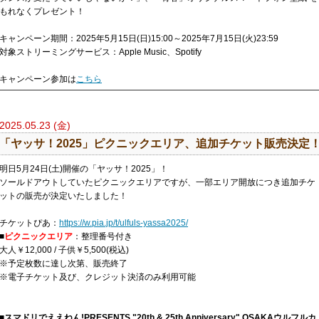
もれなくプレゼント！
キャンペーン期間：2025年5月15日(日)15:00～2025年7月15日(火)23:59
対象ストリーミングサービス：Apple Music、Spotify
キャンペーン参加は
こちら
2025.05.23 (金)
「ヤッサ！2025」ピクニックエリア、追加チケット販売決定
明日5月24日(土)開催の「ヤッサ！2025」！
ソールドアウトしていたピクニックエリアですが、一部エリア開放につき追加チケ
ットの販売が決定いたしました！
チケットぴあ：
https://w.pia.jp/t/ulfuls-yassa2025/
■
ピクニックエリア
：整理番号付き
大人￥12,000 / 子供￥5,500(税込)
※予定枚数に達し次第、販売終了
※電子チケット及び、クレジット決済のみ利用可能
■スマドリでええねん!PRESENTS "20th & 25th Anniversary" OSAKAウルフルカ