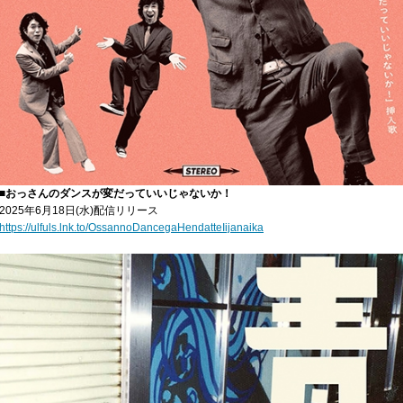
■おっさんのダンスが変だっていいじゃないか！
2025年6月18日(水)配信リリース
https://ulfuls.lnk.to/OssannoDancegaHendatteIijanaika