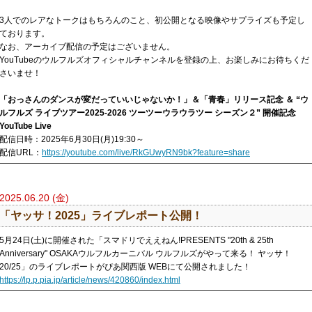
3人でのレアなトークはもちろんのこと、初公開となる映像やサプライズも予定し
ております。
なお、アーカイブ配信の予定はございません。
YouTubeのウルフルズオフィシャルチャンネルを登録の上、お楽しみにお待ちくだ
さいませ！
「おっさんのダンスが変だっていいじゃないか！」＆「青春」リリース記念 ＆ “ウ
ルフルズ ライブツアー2025-2026 ツーツーウラウラツー シーズン２” 開催記念
YouTube Live
配信日時：2025年6月30日(月)19:30～
配信URL：
https://youtube.com/live/RkGUwyRN9bk?feature=share
2025.06.20 (金)
「ヤッサ！2025」ライブレポート公開！
5月24日(土)に開催された「スマドリでええねん!PRESENTS "20th & 25th
Anniversary" OSAKAウルフルカーニバル ウルフルズがやって来る！ ヤッサ！
20/25」のライブレポートがぴあ関西版 WEBにて公開されました！
https://lp.p.pia.jp/article/news/420860/index.html