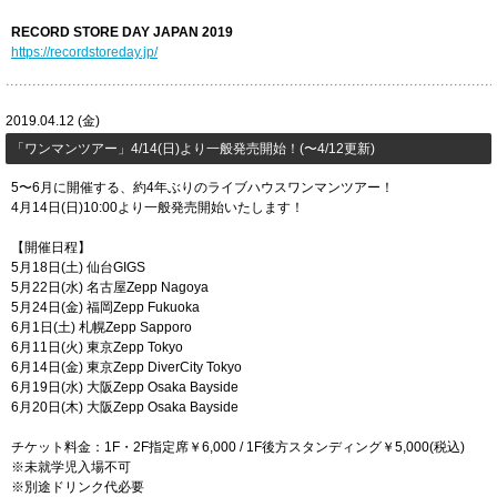
RECORD STORE DAY JAPAN 2019
https://recordstoreday.jp/
2019.04.12 (金)
​「ワンマンツアー」4/14(日)より一般発売開始！(〜4/12更新)
5〜6月に開催する、約4年ぶりのライブハウスワンマンツアー！
4月14日(日)10:00より一般発売開始いたします！
【開催日程】
5月18日(土) 仙台GIGS
5月22日(水) 名古屋Zepp Nagoya
5月24日(金) 福岡Zepp Fukuoka
6月1日(土) 札幌Zepp Sapporo
6月11日(火) 東京Zepp Tokyo
6月14日(金) 東京Zepp DiverCity Tokyo
6月19日(水) 大阪Zepp Osaka Bayside
6月20日(木) 大阪Zepp Osaka Bayside
チケット料金：1F・2F指定席￥6,000 / 1F後方スタンディング￥5,000(税込)
※未就学児入場不可
※別途ドリンク代必要