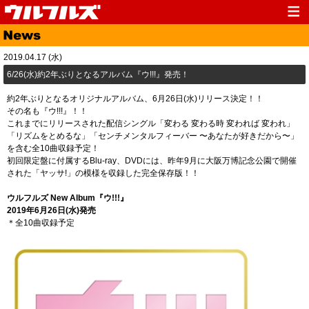
Top
News
2019.04.17 (水)
Media
Live
​6/26(水)約2年ぶりとなるアルバム『ウ!!!』発売！
Profile
Discography
約2年ぶりとなるオリジナルアルバム、6月26日(水)リリース決定！！
その名も『ウ!!!』！！
Fanclub
Goods
これまでにリリースされた配信シングル「変わる 変わる時 変われば 変われ」
「リズムをとめるな」「センチメンタルフィーバー 〜あなたが好きだから〜」
Contact
Link
を含む全10曲収録予定！
初回限定盤に付属するBlu-ray、DVDには、昨年9月に大阪万博記念公園で開催
された「ヤッサ!」の模様を収録した完全保存版！！
ウルフルズ New Album『ウ!!!』
2019年6月26日(水)発売
＊全10曲収録予定