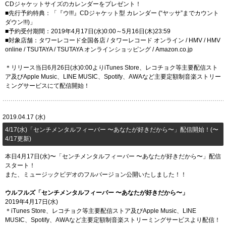
CDジャケットサイズのカレンダーをプレゼント！
■先行予約特典：「『ウ!!!』CDジャケット型 カレンダー (“ヤッサ”までカウント
ダウン!!!)」
■予約受付期間：2019年4月17日(水)0:00～5月16日(木)23:59
■対象店舗：タワーレコード全国各店 / タワーレコード オンライン / HMV / HMV
online / TSUTAYA / TSUTAYA オンラインショッピング / Amazon.co.jp
＊リリース当日6月26日(水)0:00よりiTunes Store、レコチョク等主要配信スト
ア及びApple Music、LINE MUSIC、Spotify、AWAなど主要定額制音楽ストリー
ミングサービスにて配信開始！
2019.04.17 (水)
​4/17(水)「センチメンタルフィーバー 〜あなたが好きだから〜」配信開始！(〜
4/17更新)
本日4月17日(水)〜「センチメンタルフィーバー 〜あなたが好きだから〜」配信
スタート！
また、ミュージックビデオのフルバージョン公開いたしました！！
ウルフルズ「センチメンタルフィーバー 〜あなたが好きだから〜」
2019年4月17日(水)
＊iTunes Store、レコチョク等主要配信ストア及びApple Music、LINE
MUSIC、Spotify、AWAなど主要定額制音楽ストリーミングサービスより配信！