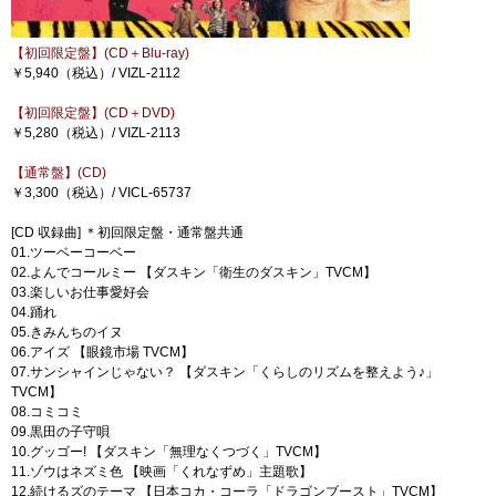
【初回限定盤】(CD＋Blu-ray)
￥5,940（税込）/ VIZL-2112
【初回限定盤】(CD＋DVD)
￥5,280（税込）/ VIZL-2113
【通常盤】(CD)
￥3,300（税込）/ VICL-65737
[CD 収録曲] ＊初回限定盤・通常盤共通
01.ツーベーコーベー
02.よんでコールミー 【ダスキン「衛生のダスキン」TVCM】
03.楽しいお仕事愛好会
04.踊れ
05.きみんちのイヌ
06.アイズ 【眼鏡市場 TVCM】
07.サンシャインじゃない？ 【ダスキン「くらしのリズムを整えよう♪」
TVCM】
08.コミコミ
09.黒田の子守唄
10.グッゴー! 【ダスキン「無理なくつづく」TVCM】
11.ゾウはネズミ色 【映画「くれなずめ」主題歌】
12.続けるズのテーマ 【日本コカ・コーラ「ドラゴンブースト」TVCM】