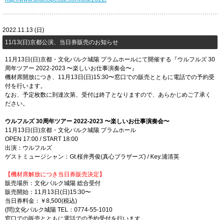
2022.11.13 (日)
11/13(日)京都公演、当日券販売のお知らせ
11月13日(日)京都・文化パルク城陽 プラムホールにて開催する『ウルフルズ 30
周年ツアー 2022-2023 〜楽しいお仕事演奏会〜』
機材席開放につき、11月13日(日)15:30〜窓口での販売とともに電話での予約受
付を行います。
なお、予定枚数に到達次第、受付は終了となりますので、あらかじめご了承く
ださい。
ウルフルズ 30周年ツアー 2022-2023 〜楽しいお仕事演奏会〜
11月13日(日)京都・文化パルク城陽 プラムホール
OPEN 17:00 / START 18:00
出演：ウルフルズ
ゲストミュージシャン：Gt.桜井秀俊(真心ブラザーズ) / Key.浦清英
【機材席解放につき当日券販売決定】
販売場所：文化パルク城陽 総合受付
販売開始：11月13日(日)15:30〜
当日券料金：￥8,500(税込)
(問)文化パルク城陽 TEL：0774-55-1010
窓口での販売とともに電話での予約受付を行います。