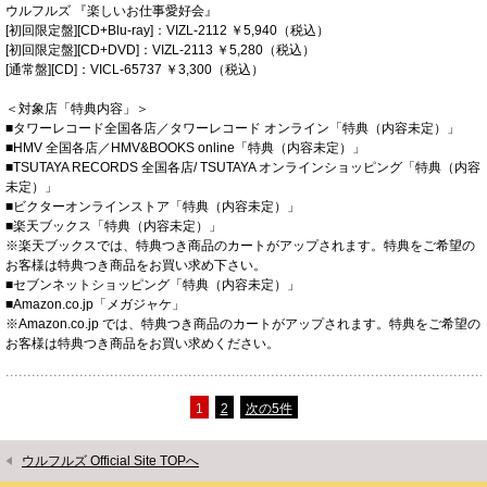
ウルフルズ 『楽しいお仕事愛好会』
[初回限定盤][CD+Blu-ray]：VIZL-2112 ￥5,940（税込）
[初回限定盤][CD+DVD]：VIZL-2113 ￥5,280（税込）
[通常盤][CD]：VICL-65737 ￥3,300（税込）
＜対象店「特典内容」＞
■タワーレコード全国各店／タワーレコード オンライン「特典（内容未定）」
■HMV 全国各店／HMV&BOOKS online「特典（内容未定）」
■TSUTAYA RECORDS 全国各店/ TSUTAYA オンラインショッピング「特典（内容
未定）」
■ビクターオンラインストア「特典（内容未定）」
■楽天ブックス「特典（内容未定）」
※楽天ブックスでは、特典つき商品のカートがアップされます。特典をご希望の
お客様は特典つき商品をお買い求め下さい。
■セブンネットショッピング「特典（内容未定）」
■Amazon.co.jp「メガジャケ」
※Amazon.co.jp では、特典つき商品のカートがアップされます。特典をご希望の
お客様は特典つき商品をお買い求めください。
1
2
次の5件
ウルフルズ Official Site TOPへ