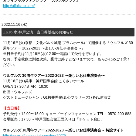
オフィシャルファンクラブ「ウルフルクラブ」
http://ulfulclub.com/
2022.11.16 (水)
11/16(水)神戸公演、当日券販売のお知らせ
11月16日(火)京都・文化パルク城陽 プラムホールにて開催する『ウルフルズ 30
周年ツアー 2022-2023 〜楽しいお仕事演奏会〜』
当日券予約は11月16日(水)12:00〜電話にて受付を行います。
なお、予定枚数に到達次第、受付は終了となりますので、あらかじめご了承く
ださい。
ウルフルズ 30周年ツアー 2022-2023 〜楽しいお仕事演奏会〜
11月16日(水)兵庫・神戸国際会館 こくさいホール
OPEN 17:30 / START 18:30
出演：ウルフルズ
ゲストミュージシャン：Gt.桜井秀俊(真心ブラザーズ) / Key.浦清英
【当日券】
予約受付：12:00〜15:00 キョードーインフォメーション TEL：0570-200-888
会場販売：17:30〜 神戸国際会館正面入り口「チケット窓口」
ウルフルズ 30周年ツアー 2022-2023 ～楽しいお仕事演奏会～ ​特設サイト
http://www.ulfulsspecial.com/tour2022/