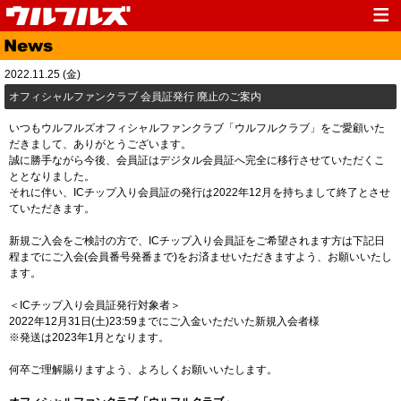
Top
News
2022.11.25 (金)
Media
Live
​オフィシャルファンクラブ 会員証発行 廃止のご案内
Profile
Discography
いつもウルフルズオフィシャルファンクラブ「ウルフルクラブ」をご愛顧いた
だきまして、ありがとうございます。
Fanclub
Goods
誠に勝手ながら今後、会員証はデジタル会員証へ完全に移行させていただくこ
ととなりました。
Contact
Link
それに伴い、ICチップ入り会員証の発行は2022年12月を持ちまして終了とさせ
ていただきます。
新規ご入会をご検討の方で、ICチップ入り会員証をご希望されます方は下記日
程までにご入会(会員番号発番まで)をお済ませいただきますよう、お願いいたし
ます。
＜ICチップ入り会員証発行対象者＞
2022年12月31日(土)23:59までにご入金いただいた新規入会者様
※発送は2023年1月となります。
何卒ご理解賜りますよう、よろしくお願いいたします。