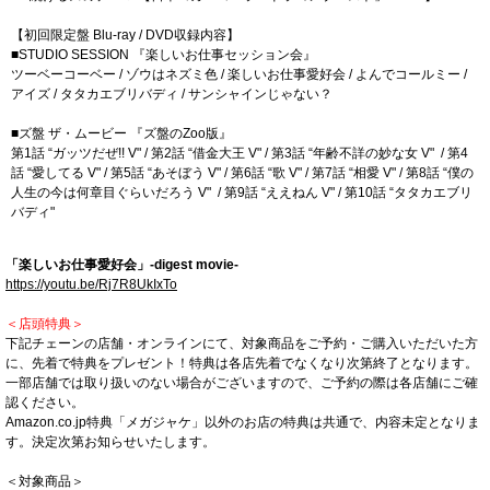
【初回限定盤 Blu-ray / DVD収録内容】
■STUDIO SESSION 『楽しいお仕事セッション会』
ツーベーコーベー / ゾウはネズミ色 / 楽しいお仕事愛好会 / よんでコールミー /
アイズ / タタカエブリバディ / サンシャインじゃない？
■ズ盤 ザ・ムービー 『ズ盤のZoo版』
第1話 “ガッツだぜ!! V" / 第2話 “借金大王 V" / 第3話 “年齢不詳の妙な女 V" / 第4
話 “愛してる V" / 第5話 “あそぼう V" / 第6話 “歌 V" / 第7話 “相愛 V" / 第8話 “僕の
人生の今は何章目ぐらいだろう V" / 第9話 “ええねん V" / 第10話 “タタカエブリ
バディ"
「楽しいお仕事愛好会」-digest movie-
https://youtu.be/Rj7R8UkIxTo
＜店頭特典＞
下記チェーンの店舗・オンラインにて、対象商品をご予約・ご購入いただいた方
に、先着で特典をプレゼント！特典は各店先着でなくなり次第終了となります。
一部店舗では取り扱いのない場合がございますので、ご予約の際は各店舗にご確
認ください。
Amazon.co.jp特典「メガジャケ」以外のお店の特典は共通で、内容未定となりま
す。決定次第お知らせいたします。
＜対象商品＞