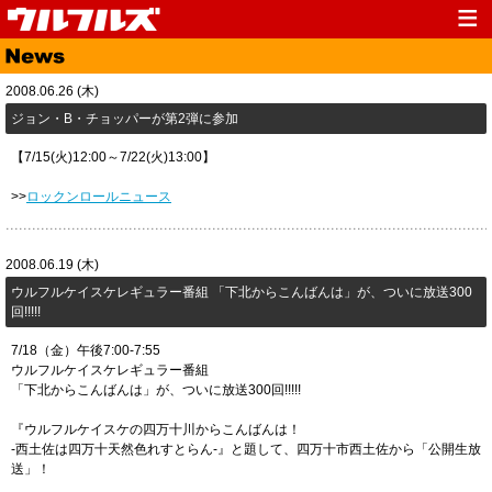
Top
News
2008.06.26 (木)
Media
Live
ジョン・B・チョッパーが第2弾に参加
Profile
Discography
【7/15(火)12:00～7/22(火)13:00】
Fanclub
Goods
>>
ロックンロールニュース
Contact
Link
2008.06.19 (木)
ウルフルケイスケレギュラー番組 「下北からこんばんは」が、ついに放送300
回!!!!!
7/18（金）午後7:00-7:55
ウルフルケイスケレギュラー番組
「下北からこんばんは」が、ついに放送300回!!!!!
『ウルフルケイスケの四万十川からこんばんは！
-西土佐は四万十天然色れすとらん-』と題して、四万十市西土佐から「公開生放
送」！