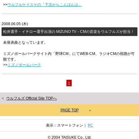
>>
ウルフルケイスケの「下北からこんばんは」
2008.06.05 (木)
松井選手・イチロー選手出演の MIZUNO TV－CMの音楽をウルフルズが担当！
未発表曲となっています。
ミズノボールパークサイト内「野球CM」にてWEB-CM、ラジオCMの視聴が可
能です。
>>
ミズノボールパーク
1
ウルフルズ Official Site TOPへ
PAGE TOP
表示：スマートフォン｜
PC
© 2004 TAISUKE Co., Ltd.