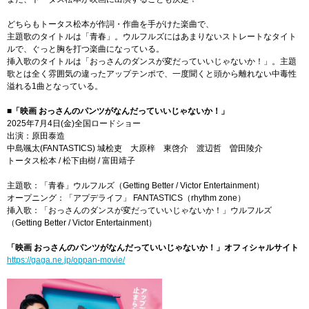
どちらもトータス松本が作詞・作曲を手がけた楽曲で、
主題歌のタイトルは「青春」。ウルフルズにはあまりないストレートなタイト
ルで、ぐっと胸を打つ楽曲になっている。
挿入歌のタイトルは「おっさんのダンスが変だっていいじゃないか！」。主題
歌とは全く雰囲気の違ったアップテンポで、一度聞くと頭から離れない中毒性
溢れる1曲となっている。
■「映画 おっさんのパンツがなんだっていいじゃないか！」
2025年7月4日(金)全国ロードショー
出演：原田泰造
中島颯太(FANTASTICS) 城桧吏 大原梓 東啓介 渡辺哲 曽田陵介
トータス松本 / 松下由樹 / 富田靖子
主題歌：「青春」ウルフルズ（Getting Better / Victor Entertainment）
オープニング：「アプデライフ」 FANTASTICS（rhythm zone）
挿入歌：「おっさんのダンスが変だっていいじゃないか！」ウルフルズ
（Getting Better / Victor Entertainment）
「映画 おっさんのパンツがなんだっていいじゃないか！」オフィシャルサイト
https://gaga.ne.jp/oppan-movie/