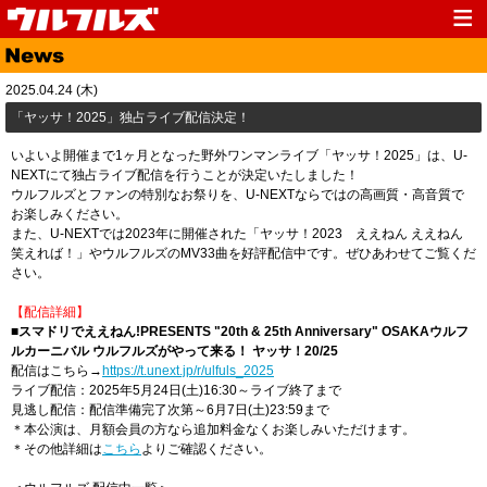
Top
News
2025.04.24 (木)
Media
Live
「ヤッサ！2025」独占ライブ配信決定！
Profile
Discography
いよいよ開催まで1ヶ月となった野外ワンマンライブ「ヤッサ！2025」は、U-
NEXTにて独占ライブ配信を行うことが決定いたしました！
Fanclub
Goods
ウルフルズとファンの特別なお祭りを、U-NEXTならではの高画質・高音質で
お楽しみください。
Contact
Link
また、U-NEXTでは2023年に開催された「ヤッサ！2023 ええねん ええねん
笑えれば！」やウルフルズのMV33曲を好評配信中です。ぜひあわせてご覧くだ
さい。
【配信詳細】
■スマドリでええねん!PRESENTS "20th & 25th Anniversary" OSAKAウルフ
ルカーニバル ウルフルズがやって来る！ ヤッサ！20/25
配信はこちら→
https://t.unext.jp/r/ulfuls_2025
ライブ配信：2025年5月24日(土)16:30～ライブ終了まで
見逃し配信：配信準備完了次第～6月7日(土)23:59まで
＊本公演は、月額会員の方なら追加料金なくお楽しみいただけます。
＊その他詳細は
こちら
よりご確認ください。