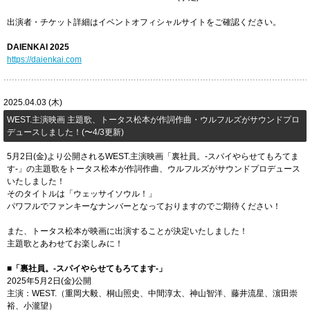
出演者・チケット詳細はイベントオフィシャルサイトをご確認ください。
DAIENKAI 2025
https://daienkai.com
2025.04.03 (木)
WEST.主演映画 主題歌、トータス松本が作詞作曲・ウルフルズがサウンドプロ
デュースしました！(〜4/3更新)
5月2日(金)より公開されるWEST.主演映画「裏社員。-スパイやらせてもろてま
す‐」の主題歌をトータス松本が作詞作曲、ウルフルズがサウンドプロデュース
いたしました！
そのタイトルは「ウェッサイソウル！」
パワフルでファンキーなナンバーとなっておりますのでご期待ください！
また、トータス松本が映画に出演することが決定いたしました！
主題歌とあわせてお楽しみに！
■「裏社員。-スパイやらせてもろてます‐」
2025年5月2日(金)公開
主演：WEST.（重岡大毅、桐山照史、中間淳太、神山智洋、藤井流星、濵田崇
裕、小瀧望）