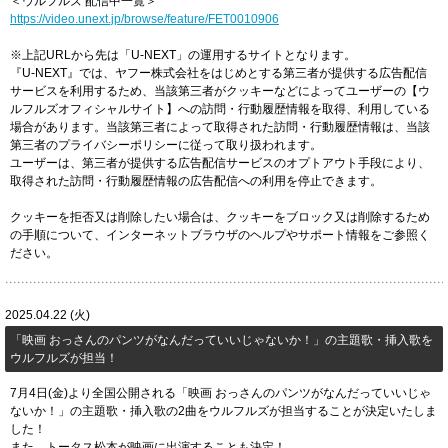
＜ウルフルズ 配信中一覧＞
https://video.unext.jp/browse/feature/FET0010906
※上記URLから先は「U-NEXT」の運用するサイトとなります。
『U-NEXT』では、ヤフー株式会社をはじめとする第三者が提供する広告配信
サービスを利用するため、当該第三者がクッキーなどによってユーザーの【ウ
ルフルズオフィシャルサイト】への訪問・行動履歴情報を取得、利用している
場合があります。当該第三者によって取得された訪問・行動履歴情報は、当該
第三者のプライバシーポリシーに従って取り扱われます。
ユーザーは、第三者が提供する広告配信サービスのオプトアウト手段により、
取得された訪問・行動履歴情報の広告配信への利用を停止できます。
クッキーを拒否又は削除したい場合は、クッキーをブロック又は削除するため
の手順について、インターネットブラウザのヘルプやサポート情報をご参照く
ださい。
2025.04.22 (火)
「映画 おっさんのパンツがなんだっていいじゃないか！」の主題歌・挿入歌を
ウルフルズが担当！
7月4日(金)より全国公開される「映画 おっさんのパンツがなんだっていいじゃ
ないか！」の主題歌・挿入歌の2曲をウルフルズが担当することが決定いたしま
した！
また、トータス松本が映画に出演することも決定！