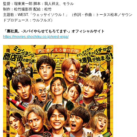
監督：瑠東東一郎 脚本：我人祥太、モラル
制作：松竹撮影所 配給：松竹
主題歌：WEST.「ウェッサイソウル！」 （作詞・作曲：トータス松本／サウン
ドプロデュース：ウルフルズ）
「裏社員。-スパイやらせてもろてます‐」オフィシャルサイト
https://movies.shochiku.co.jp/west-eiga/