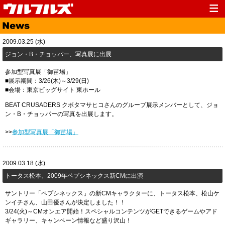
Top
News
2009.03.25 (水)
Media
Live
ジョン・B・チョッパー、写真展に出展
Profile
Discography
参加型写真展「御苗場」
■展示期間：3/26(木)～3/29(日)
Fanclub
Goods
■会場：東京ビッグサイト 東ホール
BEAT CRUSADERS クボタマサヒコさんのグループ展示メンバーとして、ジョ
Contact
Link
ン・B・チョッパーの写真を出展します。
>>
参加型写真展「御苗場」
2009.03.18 (水)
トータス松本、2009年ペプシネックス新CMに出演
サントリー「ペプシネックス」の新CMキャラクターに、トータス松本、松山ケ
ンイチさん、山田優さんが決定しました！！
3/24(火)～CMオンエア開始！スペシャルコンテンツがGETできるゲームやアド
ギャラリー、キャンペーン情報など盛り沢山！