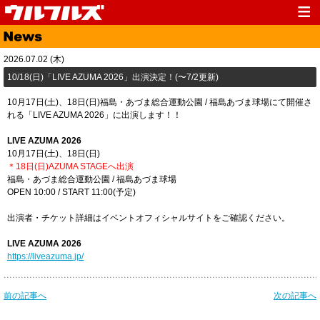
Top
News
2026.07.02 (木)
Media
Live
10/18(日)「​LIVE AZUMA 2026」出演決定！(〜7/2更新)
Profile
Discography
10月17日(土)、18日(日)福島・あづま総合運動公園 / 福島あづま球場にて開催さ
れる「LIVE AZUMA 2026」に出演します！！
Fanclub
Goods
LIVE AZUMA 2026
Contact
Link
10月17日(土)、18日(日)
＊18日(日)AZUMA STAGEへ出演
福島・あづま総合運動公園 / 福島あづま球場
OPEN 10:00 / START 11:00(予定)
出演者・チケット詳細はイベントオフィシャルサイトをご確認ください。
LIVE AZUMA 2026
https://liveazuma.jp/
前の記事へ
次の記事へ