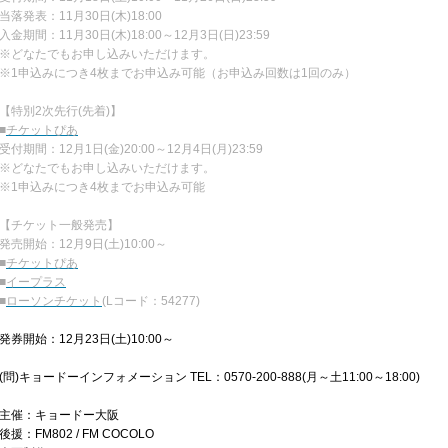
当落発表：11月30日(木)18:00
入金期間：11月30日(木)18:00～12月3日(日)23:59
※どなたでもお申し込みいただけます。
※1申込みにつき4枚までお申込み可能（お申込み回数は1回のみ）
【特別2次先行(先着)】
■
チケットぴあ
受付期間：12月1日(金)20:00～12月4日(月)23:59
※どなたでもお申し込みいただけます。
※1申込みにつき4枚までお申込み可能
【チケット一般発売】
発売開始：12月9日(土)10:00～
■
チケットぴあ
■
イープラス
■
ローソンチケット
(Lコード：54277)
発券開始：12月23日(土)10:00～
(問)キョードーインフォメーション TEL：0570-200-888(月～土11:00～18:00)
主催：キョードー大阪
後援：FM802 / FM COCOLO