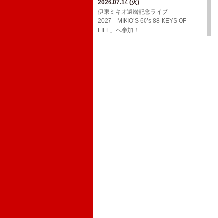
2026.07.14 (火)
2026.03.24 (火)
2026.02.01 (日)
ジョンB〜Media情報【2月】
伊東ミキオ還暦記念ライブ
ウルフルケイスケ生配信番組「マジカ
YouTube「上田禎的音楽史 vol.1」に出
2027「MIKIO’S 60’s 88-KEYS OF
ルチェインTV」3月号！
2026.01.19 (月)
演！
LIFE」へ参加！
ジョンB〜Media情報【1月】
2026.03.18 (水)
2026.01.20 (火)
三宅伸治＆The Red Rocks ライヴ・ア
2025.12.13 (土)
Oh! Roony!!からのお知らせ
ルバム LPレコード「ブラック・ゴール
ジョンB〜Media情報【12月】
ド・ライヴ！」に参加！
2025.08.29 (金)
2025.11.17 (月)
​真心ブラザーズ バンド・ライブ・ツア
2026.02.17 (火)
11/26(水)アルバム「JBD」配信リリー
ー「have a nice TRIP!」へ参加！
ウルフルケイスケ生配信番組「マジカ
ス決定！
ルチェインTV」2月号！
2024.12.20 (金)
2025.11.16 (日)
12/29(日)​BS朝日「八代亜紀 一周忌特別
ジョンB〜Media情報【11月】
番組 哀歌 AIUTA ～幻のステージを今
～」オンエア！
2024.12.20 (金)
FCサイト「ウル園」内コンテンツ「月
刊TANCON」を公開！
2024.05.02 (木)
NHK Eテレ「ムジカ・ピッコリーノ」
の配信が決定いたしました！
2024.02.07 (水)