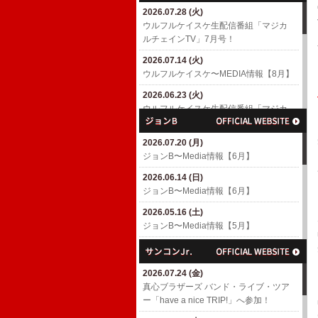
2026.07.28 (火)
2026.04.18 (土)
ウルフルケイスケ生配信番組「マジカ
6/10(水)「MUSIC AWARDS JAPAN
ルチェインTV」7月号！
WEEK SPECIAL LIVE A Tribute to
EIICHI OHTAKI」出演決定！
2026.07.14 (火)
​ウルフルケイスケ〜MEDIA情報【8月】
2026.04.01 (水)
7/4(土)「浜崎貴司 GACHIスペシャル」
2026.06.23 (火)
出演決定！
ウルフルケイスケ生配信番組「マジカ
ルチェインTV」6月号！
2026.03.06 (金)
渡辺満里奈アルバム「Ring-a-Bell 30th
2026.07.20 (月)
2026.06.17 (水)
Anniversary Deluxe Edition」
ジョンB〜Media情報【6月】
​ウルフルケイスケ〜MEDIA情報【6月】
2026.02.27 (金)
2026.06.14 (日)
2026.05.11 (月)
3/4(水)パラスポーツアニメテーマ曲
ジョンB〜Media情報【6月】
ウルフルケイスケ生配信番組「マジカ
「スーパーヒーロー」配信リリース決
ルチェインTV」5月号！
定！
2026.05.16 (土)
ジョンB〜Media情報【5月】
2026.04.23 (木)
2026.02.26 (木)
ウルフルケイスケ生配信番組「マジカ
3/8(日)「TOKYO GUITAR JAMBOREE
2026.04.19 (日)
ルチェインTV」4月号！
2026」出演決定！(〜2/26更新)
ジョンB〜Media情報【4月】
2026.07.24 (金)
2026.04.16 (木)
2026.02.10 (火)
2026.03.16 (月)
​真心ブラザーズ バンド・ライブ・ツア
​ウルフルケイスケ〜MEDIA情報【4月】
ROOTS66で「The Covers' Fes. 2026」
ジョンB〜Media情報【3月】
ー「have a nice TRIP!」へ参加！
(〜4/16更新)
へ参加！
2026.02.15 (日)