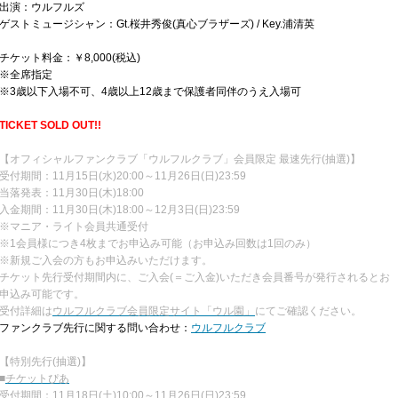
出演：ウルフルズ
ゲストミュージシャン：Gt.桜井秀俊(真心ブラザーズ) / Key.浦清英
チケット料金：￥8,000(税込)
※全席指定
※3歳以下入場不可、4歳以上12歳まで保護者同伴のうえ入場可
TICKET SOLD OUT!!
【オフィシャルファンクラブ「ウルフルクラブ」会員限定 最速先行(抽選)】
受付期間：11月15日(水)20:00～11月26日(日)23:59
当落発表：11月30日(木)18:00
入金期間：11月30日(木)18:00～12月3日(日)23:59
※マニア・ライト会員共通受付
※1会員様につき4枚までお申込み可能（お申込み回数は1回のみ）
※新規ご入会の方もお申込みいただけます。
チケット先行受付期間内に、ご入会(＝ご入金)いただき会員番号が発行されるとお
申込み可能です。
受付詳細は
ウルフルクラブ会員限定サイト「ウル園」
にてご確認ください。
ファンクラブ先行に関する問い合わせ：
ウルフルクラブ
【特別先行(抽選)】
■
チケットぴあ
受付期間：11月18日(土)10:00～11月26日(日)23:59