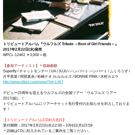
トリビュートアルバム『ウルフルズ Tribute ～Best of Girl Friends～』
2017年2月22日(水)発売
WPCL-12462 ￥3,000＋税
【参加アーティスト】＊収録曲順
Superfly / チャットモンチー / UA / JUJU / ハンバート ハンバート / ふくろうず /
片平里菜 / 阿部真央 / 松崎ナオ /ルルルルズ / BONNIE PINK / 木村カエラ
http://www.ulfuls.com/news/?id=1367
デビュー25周年を迎えるウルフルズの全国ツアー「ウルフルズ ツアー
2017(仮)」！
トリビュートアルバムにツアーチケット先行受付のお知らせを封入しておりま
す！
【トリビュートアルバムCD封入先行】
受付期間：2017年2月22日(水)12:00～3月6日(月)23:59
＊詳細はCDに封入されているご案内をご覧ください。