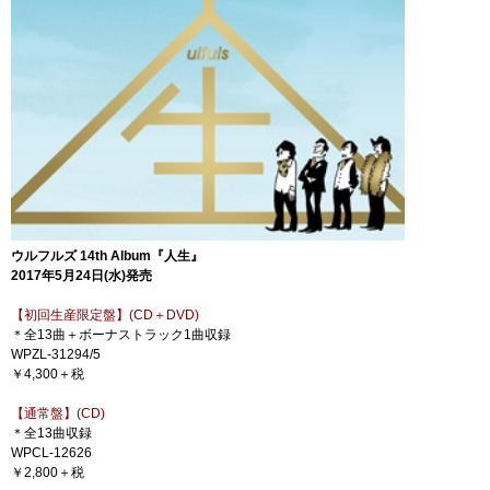
ウルフルズ 14th Album『人生』
2017年5月24日(水)発売
【初回生産限定盤】(CD＋DVD)
＊全13曲＋ボーナストラック1曲収録
WPZL-31294/5
￥4,300＋税
【通常盤】(CD)
＊全13曲収録
WPCL-12626
￥2,800＋税