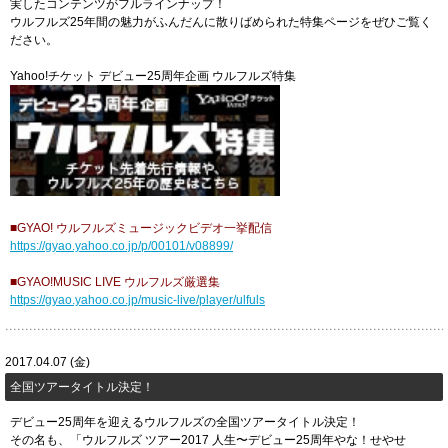
実したコンテンツがフルラインナップ！
ウルフルズ25年間の魅力がふんだんに散りばめられた特集ページをぜひご覧く
ださい。
Yahoo!チケット デビュー25周年企画 ウルフルズ特集
■GYAO! ウルフルズミュージックビデオ一挙配信
https://gyao.yahoo.co.jp/p/00101/v08899/
■GYAO!MUSIC LIVE ウルフルズ厳選集
https://gyao.yahoo.co.jp/music-live/player/ulfuls
2017.04.07 (金)
全国ツアータイトル決定！
デビュー25周年を迎えるウルフルズの全国ツアータイトル決定！
その名も、「ウルフルズ ツアー2017 人生〜デビュー25周年やな！せやせ