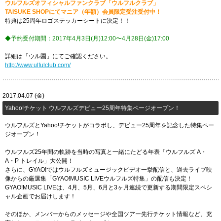
ウルフルズオフィシャルファンクラブ「ウルフルクラブ」
TAISUKE SHOPにてマニア（年額）会員限定受注受付中！
特典は25周年ロゴステッカーシートに決定！！
◆予約受付期間：2017年4月3日(月)12:00〜4月28日(金)17:00
詳細は「ウル園」にてご確認ください。
http://www.ulfulclub.com/
2017.04.07 (金)
Yahoo!チケット ウルフルズデビュー25周年特集ページオープン！
ウルフルズとYahoo!チケットがコラボし、デビュー25周年を記念した特集ペー
ジオープン！
ウルフルズ25年間の軌跡を当時の写真と一緒にたどる年表「ウルフルズ A・
A・P トレイル」大公開！
さらに、GYAO!ではウルフルズミュージックビデオ一挙配信と、過去ライブ映
像からの厳選集「GYAO!MUSIC LIVEウルフルズ特集」の配信も決定！
GYAO!MUSIC LIVEは、4月、5月、6月と3ヶ月連続で更新する期間限定スペシ
ャル企画でお届けします！
そのほか、メンバーからのメッセージや全国ツアー先行チケット情報など、充