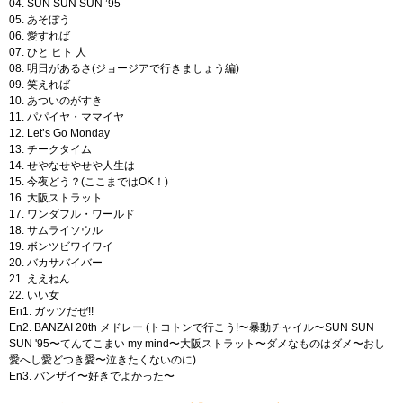
04. SUN SUN SUN ’95
05. あそぼう
06. 愛すれば
07. ひと ヒト 人
08. 明日があるさ(ジョージアで行きましょう編)
09. 笑えれば
10. あついのがすき
11. パパイヤ・ママイヤ
12. Let’s Go Monday
13. チークタイム
14. せやなせやせや人生は
15. 今夜どう？(ここまではOK！)
16. 大阪ストラット
17. ワンダフル・ワールド
18. サムライソウル
19. ボンツビワイワイ
20. バカサバイバー
21. ええねん
22. いい女
En1. ガッツだぜ!!
En2. BANZAI 20th メドレー (トコトンで行こう!〜暴動チャイル〜SUN SUN
SUN '95〜てんてこまい my mind〜大阪ストラット〜ダメなものはダメ〜おし
愛へし愛どつき愛〜泣きたくないのに)
En3. バンザイ〜好きでよかった〜