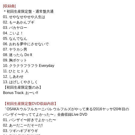
[収録曲]
＊初回生産限定盤・通常盤共通
01. せやなせやせや人生は
02. もーあかんブギ
03. バカヤロー
04. こいよ！
05. なんでなん
06. おれを夢中にさせないで
07. ヤラカシ男
08. 迷ったら Do It
09. 胸ポケット
10. クラクラフラフラ Everyday
11. ひと ヒト 人
12. しあわせ
13. はげしくやさしく
【初回生産限定盤のみ】
Bonus Track. おーい!!
【初回生産限定盤DVD収録内容】
「OSAKA ウルフルカーニバル ウルフルズがやって来る!2016ヤッサ!20年目の
バンザイ〜やっててよかった〜」全曲収録Live DVD
01. バンザイ〜好きでよかった〜
02. あーだこーだそーだ!
03. ツギハギブギウギ