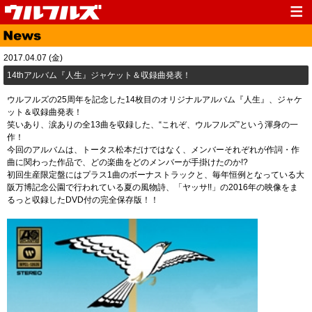
Top
News
2017.04.07 (金)
Media
Live
14thアルバム『人生』ジャケット＆収録曲発表！
Profile
Discography
ウルフルズの25周年を記念した14枚目のオリジナルアルバム『人生』、ジャケ
ット＆収録曲発表！
Fanclub
Goods
笑いあり、涙ありの全13曲を収録した、“これぞ、ウルフルズ”という渾身の一
作！
Contact
Link
今回のアルバムは、トータス松本だけではなく、メンバーそれぞれが作詞・作
曲に関わった作品で、どの楽曲をどのメンバーが手掛けたのか!?
初回生産限定盤にはプラス1曲のボーナストラックと、毎年恒例となっている大
阪万博記念公園で行われている夏の風物詩、「ヤッサ!!」の2016年の映像をま
るっと収録したDVD付の完全保存版！！