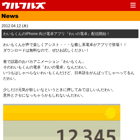
Top
News
2012.04.12 (木)
Media
Live
わいもくんのiPhone 向け電卓アプリ『わいの電卓』配信開始！
Profile
Discography
わいもくんが声で楽しくアシスト・・・な癒し系電卓がアプリで登場！！
ダウンロードは無料なので、ぜひお試しください！
Fanclub
Goods
巷で話題のおバカアニメーション「わいもくん」
Contact
Link
そのわいもくんの電卓「わいの電卓」なんだわい。
いつもはしゃべらないわいもくんだけど、日本語をがんばってしゃべってるん
だわい。
少しだけ元気が欲しいなというときに押してみてほしいんだわい。
意外とクセになっちゃうかもしれないんだわい。