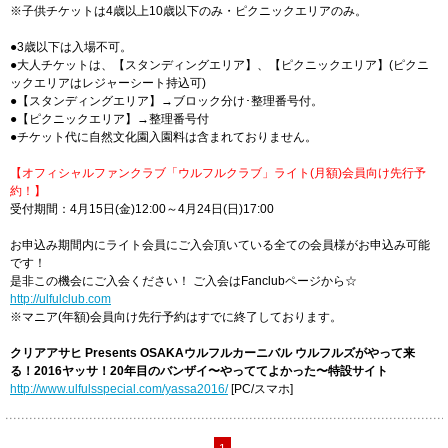
※子供チケットは4歳以上10歳以下のみ・ピクニックエリアのみ。
●3歳以下は入場不可。
●大人チケットは、【スタンディングエリア】、【ピクニックエリア】(ピクニ
ックエリアはレジャーシート持込可)
●【スタンディングエリア】→ブロック分け･整理番号付。
●【ピクニックエリア】→整理番号付
●チケット代に自然文化園入園料は含まれておりません。
【オフィシャルファンクラブ「ウルフルクラブ」ライト(月額)会員向け先行予
約！】
受付期間：4月15日(金)12:00～4月24日(日)17:00
お申込み期間内にライト会員にご入会頂いている全ての会員様がお申込み可能
です！
是非この機会にご入会ください！ ご入会はFanclubページから☆
http://ulfulclub.com
※マニア(年額)会員向け先行予約はすでに終了しております。
クリアアサヒ Presents OSAKAウルフルカーニバル ウルフルズがやって来
る！2016ヤッサ！20年目のバンザイ〜やっててよかった〜特設サイト
http://www.ulfulsspecial.com/yassa2016/
[PC/スマホ]