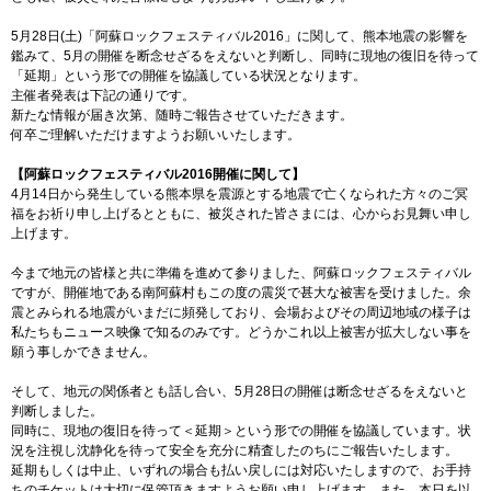
5月28日(土)「阿蘇ロックフェスティバル2016」に関して、熊本地震の影響を
鑑みて、5月の開催を断念せざるをえないと判断し、同時に現地の復旧を待って
「延期」という形での開催を協議している状況となります。
主催者発表は下記の通りです。
新たな情報が届き次第、随時ご報告させていただきます。
何卒ご理解いただけますようお願いいたします。
【阿蘇ロックフェスティバル2016開催に関して】
4月14日から発生している熊本県を震源とする地震で亡くなられた方々のご冥
福をお祈り申し上げるとともに、被災された皆さまには、心からお見舞い申し
上げます。
今まで地元の皆様と共に準備を進めて参りました、阿蘇ロックフェスティバル
ですが、開催地である南阿蘇村もこの度の震災で甚大な被害を受けました。余
震とみられる地震がいまだに頻発しており、会場およびその周辺地域の様子は
私たちもニュース映像で知るのみです。どうかこれ以上被害が拡大しない事を
願う事しかできません。
そして、地元の関係者とも話し合い、5月28日の開催は断念せざるをえないと
判断しました。
同時に、現地の復旧を待って＜延期＞という形での開催を協議しています。状
況を注視し沈静化を待って安全を充分に精査したのちにご報告いたします。
延期もしくは中止、いずれの場合も払い戻しには対応いたしますので、お手持
ちのチケットは大切に保管頂きますようお願い申し上げます。また、本日を以