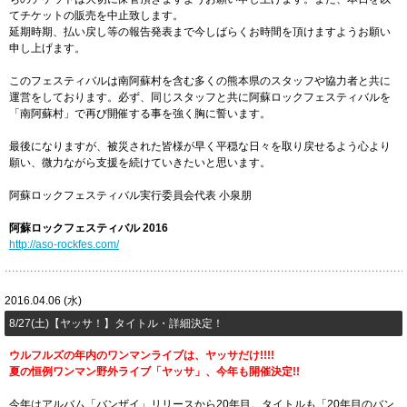
てチケットの販売を中止致します。
延期時期、払い戻し等の報告発表まで今しばらくお時間を頂けますようお願い
申し上げます。
このフェスティバルは南阿蘇村を含む多くの熊本県のスタッフや協力者と共に
運営をしております。必ず、同じスタッフと共に阿蘇ロックフェスティバルを
「南阿蘇村」で再び開催する事を強く胸に誓います。
最後になりますが、被災された皆様が早く平穏な日々を取り戻せるよう心より
願い、微力ながら支援を続けていきたいと思います。
阿蘇ロックフェスティバル実行委員会代表 小泉朋
阿蘇ロックフェスティバル 2016
http://aso-rockfes.com/
2016.04.06 (水)
8/27(土)【ヤッサ！】タイトル・詳細決定！
ウルフルズの年内のワンマンライブは、ヤッサだけ!!!!
夏の恒例ワンマン野外ライブ「ヤッサ」、今年も開催決定!!
今年はアルバム「バンザイ」リリースから20年目。タイトルも「20年目のバン