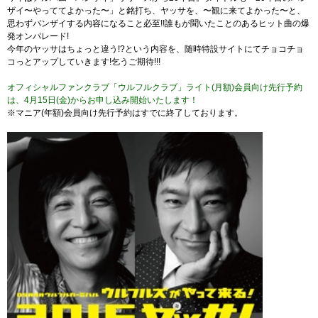
ザイ〜やっててよかった〜」と銘打ち、ヤッサを、〜観に来てよかった〜と、
思わずバンザイする内容になること必至!!誰もが聞いたことのあるヒット曲の爆
発オンパレード!
今年のヤッサはちょっと違う!?という内容を、随時特設サイトにてチョコチョ
コっとアップしていきます!乞うご期待!!!
オフィシャルファンクラブ「ウルフルクラブ」ライト(月額)会員向け先行予約
は、4月15日(金)からお申し込み開始いたします！
※マニア(年額)会員向け先行予約はすでに終了しております。