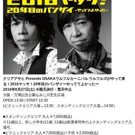
クリアアサヒ Presents OSAKAウルフルカーニバル ウルフルズがやって来
る！2016ヤッサ！20年目のバンザイ〜やっててよかった〜
2016年8月27日(土) ※雨天決行・荒天中止
大阪・万博記念公園もみじ川芝生広場
OPEN 13:30 / START 15:30
(ピクニックエリア入場→13:30、スタンディングエリア入場→14:00）
■スタンディングエリア 大人￥7,000(税込)
※11歳以上。但し小学生(11歳･12歳)は保護者同伴の上スタンディングエリア入
場可。
■ピクニックエリア 大人￥7,000(税込) / 子供 ￥2,500(税込)