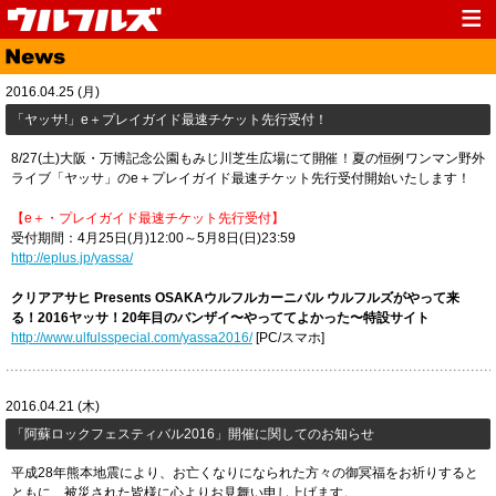
Top
News
2016.04.25 (月)
Media
Live
「ヤッサ!」e＋プレイガイド最速チケット先行受付！
Profile
Discography
8/27(土)大阪・万博記念公園もみじ川芝生広場にて開催！夏の恒例ワンマン野外
ライブ「ヤッサ」のe＋プレイガイド最速チケット先行受付開始いたします！
Fanclub
Goods
【e＋・プレイガイド最速チケット先行受付】
Contact
Link
受付期間：4月25日(月)12:00～5月8日(日)23:59
http://eplus.jp/yassa/
クリアアサヒ Presents OSAKAウルフルカーニバル ウルフルズがやって来
る！2016ヤッサ！20年目のバンザイ〜やっててよかった〜特設サイト
http://www.ulfulsspecial.com/yassa2016/
[PC/スマホ]
2016.04.21 (木)
「阿蘇ロックフェスティバル2016」開催に関してのお知らせ
平成28年熊本地震により、お亡くなりになられた方々の御冥福をお祈りすると
ともに、被災された皆様に心よりお見舞い申し上げます。