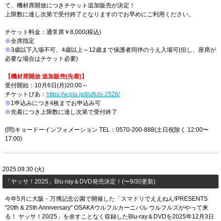
て、機材席開放につきチケット追加販売が決定！
上限数に達し次第で受付終了となりますのでお早めにご利用ください。
チケット料金：通常席￥8,000(税込)
※
全席指定
※
3歳以下入場不可、4歳以上～12歳まで保護者同伴のうえ入場可(但し、座席が
必要な場合はチケット必要)
【機材席開放 追加販売(先着)】
受付開始：10月6日(月)20:00～
チケットぴあ：
https://w.pia.jp/t/ulfuls-2526/
※
1申込みにつき4枚までお申込み可
※
先着につき上限数に達し次第で受付終了
(問)キョードーインフォメーション TEL：0570-200-888(土日祝除く 12:00〜
17:00)
2025.09.30 (火)
「ヤッサ！2025」Blu-ray＆DVD発売決定！(〜9/30更新)
今年5月に大阪・万博記念公園で開催した「スマドリでええねん!PRESENTS
"20th & 25th Anniversary" OSAKAウルフルカーニバル ウルフルズがやって来
る！ ヤッサ！20/25」を余すことなく収録したBlu-ray＆DVDを2025年12月3日