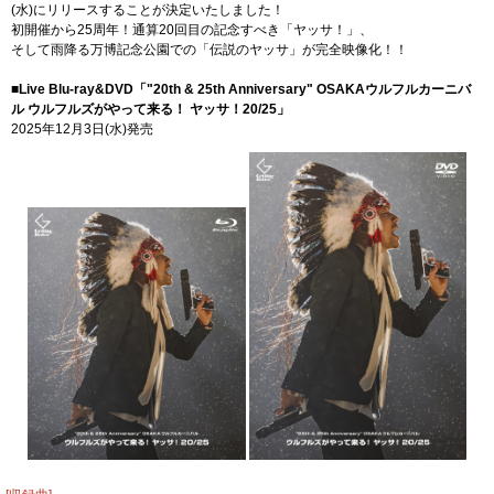
(水)にリリースすることが決定いたしました！
初開催から25周年！通算20回目の記念すべき「ヤッサ！」、
そして雨降る万博記念公園での「伝説のヤッサ」が完全映像化！！
■Live Blu-ray&DVD「"20th & 25th Anniversary" OSAKAウルフルカーニバ
ル ウルフルズがやって来る！ ヤッサ！20/25」
2025年12月3日(水)発売