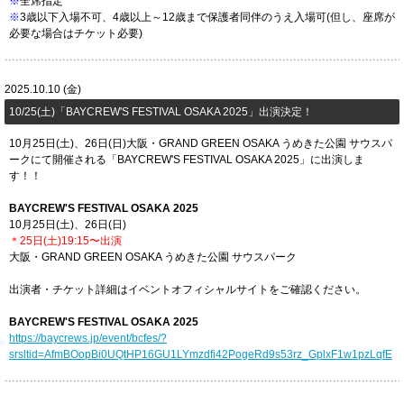
※
全席指定
※
3歳以下入場不可、4歳以上～12歳まで保護者同伴のうえ入場可(但し、座席が
必要な場合はチケット必要)
2025.10.10 (金)
10/25(土)「​BAYCREW'S FESTIVAL OSAKA 2025」出演決定！
10月25日(土)、26日(日)大阪・GRAND GREEN OSAKA うめきた公園 サウスパ
ークにて開催される「BAYCREW'S FESTIVAL OSAKA 2025」に出演しま
す！！
BAYCREW'S FESTIVAL OSAKA 2025
10月25日(土)、26日(日)
＊25日(土)19:15〜出演
大阪・GRAND GREEN OSAKA うめきた公園 サウスパーク
出演者・チケット詳細はイベントオフィシャルサイトをご確認ください。
BAYCREW'S FESTIVAL OSAKA 2025
https://baycrews.jp/event/bcfes/?
srsltid=AfmBOopBi0UQtHP16GU1LYmzdfi42PogeRd9s53rz_GplxF1w1pzLqfE