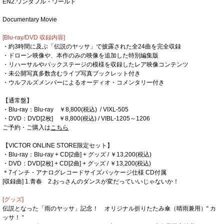
EN2.ワンダフル・ワールド
Documentary Movie
[Blu-ray/DVD 収録内容]
・約3時間に及ぶ「伝説のヤッサ」で披露された全24曲を完全収録
・ドローン映像や、本作のみの映像を追加した特別編集版
・リハーサルやバックステージの模様を収録したレア映像コンテンツ
・未公開写真多数含むライブ写真ブックレット付き
・ウルフルズメンバーによるオーディオ・コメンタリー付き
【通常盤】
・Blu-ray：Blu-ray ￥8,800(税込) / VIXL-505
・DVD：DVD[2枚] ￥8,800(税込) / VIBL-1205～1206
ご予約・ご購入は
こちら
【VICTOR ONLINE STORE限定セット】
・Blu-ray：Blu-ray + CD[2曲] + グッズ / ￥13,200(税込)
・DVD：DVD[2枚] + CD[2曲] + グッズ / ￥13,200(税込)
＊7インチ・アナログレコードサイズパッケージ仕様 CD付属
[収録曲] 1.青春 2.おっさんのダンスが変だっていいじゃないか！
[グッズ]
伝説となった「雨のヤッサ」記念！ オリジナル折りたたみ傘（晴雨兼用）“ カ
ッサ！ “