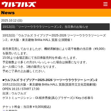
Top
News
2025.10.12 (日)
Media
Live
10/12(日)「ツーツーウラウラツーシーズン2」当日券のお知らせ
Profile
Discography
10/12(日)「ウルフルズ ライブツアー2025-2026 ツーツーウラウラツーシーズ
ン2」＠大阪・東京建物 Brillia HALL 箕面 公演開催！
Fanclub
Goods
前売券完売しておりましたが、機材席解放により若干枚数の当日券（¥9,000）
Contact
Link
を販売いたします。
15:00より会場正面にて当日券販売列を作成いたします。
予定枚数より多くの方がいらっしゃった場合は抽選になります。
お一人様につき、1枚の販売となります。
予めご了承の上お越しください。
■ウルフルズ ライブツアー2025-2026 ツーツーウラウラツー シーズン2
10月12日(日)大阪・東京建物 Brillia HALL 箕面(箕面市立文化芸能劇場)
OPEN 16:15 / START 17:00
出演：ウルフルズ
ゲストミュージシャン：Gt.桜井秀俊(真心ブラザーズ) / Key.小杉泰斗
チケット料金：当日券￥9,000(税込)