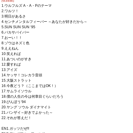
[収録曲]
1.ウルフルズ A・A・Pのテーマ
2.ワルツ！
3.明日があるさ
4.センチメンタルフィーバー ～あなたが好きだから～
5.SUN SUN SUN ‘95
6.バカサバイバー
7.おーい！！
8.ゾウはネズミ色
9.ええねん
10.笑えれば
11.あついのがすき
12.愛すれば
13.アイズ
14.ヤッサ！コレカラ音頭
15.大阪ストラット
16.今夜どう？（ここまではOK！）
17.サムライソウル
18.僕の人生の今は何章目ぐらいだろう
19.びんぼう‘94
20.ヤング ソウル ダイナマイト
21.バンザイ～好きでよかった～
22.それが答えだ！
EN1.ガッツだぜ!!