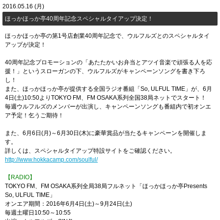
2016.05.16 (月)
ほっかほっか亭40周年記念スペシャルタイアップ決定！
ほっかほっか亭の第1号店創業40周年記念で、ウルフルズとのスペシャルタイ
アップが決定！
40周年記念プロモーションの「あたたかいお弁当とアツイ音楽で頑張る人を応
援！」というスローガンの下、ウルフルズがキャンペーンソングを書き下ろ
し！
また、ほっかほっか亭が提供する全国ラジオ番組「So, ULFUL TIME」が、6月
4日(土)10:50よりTOKYO FM、FM OSAKA系列全国38局ネットでスタート！
毎週ウルフルズのメンバーが出演し、キャンペーンソングも番組内で初オンエ
ア予定！乞うご期待！
また、6月6日(月)～6月30日(木)に豪華賞品が当たるキャンペーンを開催しま
す。
詳しくは、スペシャルタイアップ特設サイトをご確認ください。
http://www.hokkacamp.com/soulful/
【RADIO】
TOKYO FM、FM OSAKA系列全局38局フルネット「ほっかほっか亭Presents
So, ULFUL TIME」
オンエア期間：2016年6月4日(土)～9月24日(土)
毎週土曜日10:50～10:55