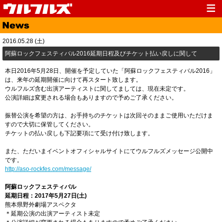
Top
News
2016.05.28 (土)
Media
Live
阿蘇ロックフェスティバル2016延期日程及びチケット払い戻しに関して
Profile
Discography
本日2016年5月28日、開催を予定していた「阿蘇ロックフェスティバル2016」
は、来年の延期開催に向けて再スタート致します。
Fanclub
Goods
ウルフルズ含む出演アーティストに関してましては、現在未定です。
公演詳細は変更される場合もありますので予めご了承ください。
Contact
Link
振替公演を希望の方は、お手持ちのチケットは次回そのままご使用いただけま
すので大切に保管してください。
チケットの払い戻しも下記要項にて受け付け致します。
また、ただいまイベントオフィシャルサイトにてウルフルズメッセージ公開中
です。
http://aso-rockfes.com/message/
阿蘇ロックフェスティバル
延期日程：2017年5月27日(土)
熊本県野外劇場アスペクタ
＊延期公演の出演アーティスト未定