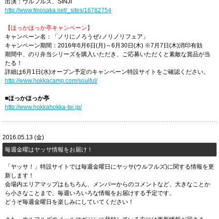
出演：ウルフルズ、SINJI
http://www.fmosaka.net/_sites/16782754
【ほっかほっか亭キャンペーン】
キャンペーン名：「ノリにノろうぜ♪ノリノリフェア」
キャンペーン期間：2016年6月6日(月)～6月30日(木) ※7月7日(木)消印有効
期間中、のり弁当シリーズを購入いただき、ご応募いただくと素敵な賞品が当
たる！
詳細は6月1日(水)オープン予定のキャンペーン特設サイトをご確認ください。
http://www.hokkacamp.com/soulful/
■ほっかほっか亭
http://www.hokkahokka-tei.jp/
2016.05.13 (金)
毎週金曜はヤッサ情報をお届け！
「ヤッサ！」特設サイトでは毎週金曜日にヤッサ(ウルフルズ)に関する情報を更
新します！
会場内エリアマップはもちろん、メンバーからのコメントなど、大きなことか
ら小さなことまで、毎週いろいろな情報をお届けする予定です。
どうぞ毎週金曜日を楽しみにしていてください！