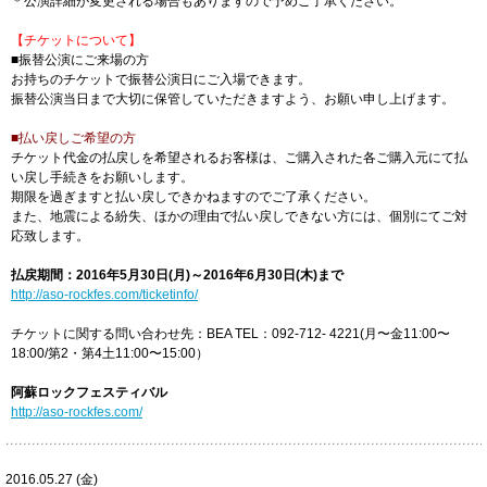
＊公演詳細が変更される場合もありますので予めご了承ください。
【チケットについて】
■振替公演にご来場の方
お持ちのチケットで振替公演日にご入場できます。
振替公演当日まで大切に保管していただきますよう、お願い申し上げます。
■払い戻しご希望の方
チケット代金の払戻しを希望されるお客様は、ご購入された各ご購入元にて払
い戻し手続きをお願いします。
期限を過ぎますと払い戻しできかねますのでご了承ください。
また、地震による紛失、ほかの理由で払い戻しできない方には、個別にてご対
応致します。
払戻期間：2016年5月30日(月)～2016年6月30日(木)まで
http://aso-rockfes.com/ticketinfo/
チケットに関する問い合わせ先：BEA TEL：092-712- 4221(月〜金11:00〜
18:00/第2・第4土11:00〜15:00）
阿蘇ロックフェスティバル
http://aso-rockfes.com/
2016.05.27 (金)