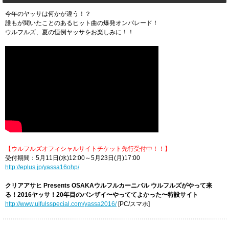
今年のヤッサは何かが違う！？
誰もが聞いたことのあるヒット曲の爆発オンパレード！
ウルフルズ、夏の恒例ヤッサをお楽しみに！！
【ウルフルズオフィシャルサイトチケット先行受付中！！】
受付期間：5月11日(水)12:00～5月23日(月)17:00
http://eplus.jp/yassa16ohp/
クリアアサヒ Presents OSAKAウルフルカーニバル ウルフルズがやって来
る！2016ヤッサ！20年目のバンザイ〜やっててよかった〜特設サイト
http://www.ulfulsspecial.com/yassa2016/
[PC/スマホ]