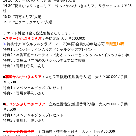
14:10 "ステージかぶりつき席" 特別先行入場
14:30 "花道かぶりつきエリア、出ベソかぶりつきエリア、リラックスエリア"入
場
15:00 "前方エリア"入場
15:15 "ピクニックエリア"入場
チケット料金（全て税込価格となります。）
■
ステージかぶりつき席
：全指定席 大人￥100,000
※
特典付き ※ウルフルクラブ・マニア(年額)会員のみ申込み可
※限定14席
特典1：メンバーサイン入りスペシャルグッズプレゼント
特典2：本番直前のルーティンであるメンバーとスタッフのハイタッチ会に参加
特典3：専用エリア内のスペシャルチェアにて鑑賞
特典4：専用お手洗いあり
■
花道かぶりつきエリア
：立ち位置指定(整理番号入場) 大人￥30,000 / 子供
￥5,500
特典1：スペシャルグッズプレゼント
特典2：専用お手洗いあり
■
出ベソかぶりつきエリア
：立ち位置指定(整理番号入場) 大人29,000 / 子供
￥5,500
特典1：スペシャルグッズプレゼント
特典2：専用お手洗いあり
■
リラックスエリア
：全自由席・整理番号付き 大人・子供￥30,000