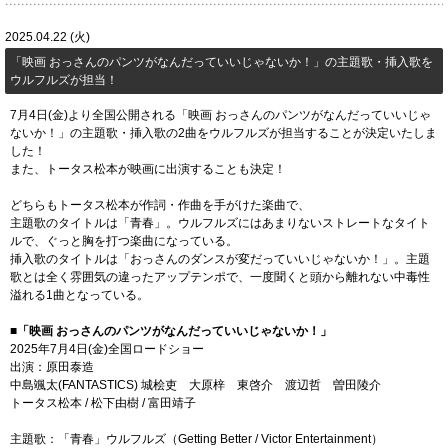
2025.04.22 (火)
「映画 おっさんのパンツがなんだっていいじゃないか！」の主題歌・挿入歌を
ウルフルズが担当！
7月4日(金)より全国公開される「映画 おっさんのパンツがなんだっていいじゃ
ないか！」の主題歌・挿入歌の2曲をウルフルズが担当することが決定いたしま
した！
また、トータス松本が映画に出演することも決定！
どちらもトータス松本が作詞・作曲を手がけた楽曲で、
主題歌のタイトルは「青春」。ウルフルズにはあまりないストレートなタイト
ルで、ぐっと胸を打つ楽曲になっている。
挿入歌のタイトルは「おっさんのダンスが変だっていいじゃないか！」。主題
歌とは全く雰囲気の違ったアップテンポで、一度聞くと頭から離れない中毒性
溢れる1曲となっている。
■「映画 おっさんのパンツがなんだっていいじゃないか！」
2025年7月4日(金)全国ロードショー
出演：原田泰造
中島颯太(FANTASTICS) 城桧吏 大原梓 東啓介 渡辺哲 曽田陵介
トータス松本 / 松下由樹 / 富田靖子
主題歌：「青春」ウルフルズ（Getting Better / Victor Entertainment）