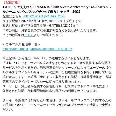
【配信詳細】
■スマドリでええねん!PRESENTS "20th & 25th Anniversary" OSAKAウルフ
ルカーニバル ウルフルズがやって来る！ ヤッサ！20/25
配信はこちら→
https://t.unext.jp/r/ulfuls_2025
ライブ配信：2025年5月24日(土)16:30～ライブ終了まで
見逃し配信：配信準備完了次第～6月7日(土)23:59まで
＊本公演は、月額会員の方なら追加料金なくお楽しみいただけます。
＊その他詳細は
こちら
よりご確認ください。
＜ウルフルズ 配信中一覧＞
https://video.unext.jp/browse/feature/FET0010906
※上記URLから先は「U-NEXT」の運用するサイトとなります。
『U-NEXT』では、ヤフー株式会社をはじめとする第三者が提供する広告配信
サービスを利用するため、当該第三者がクッキーなどによってユーザーの【ウ
ルフルズオフィシャルサイト】への訪問・行動履歴情報を取得、利用している
場合があります。当該第三者によって取得された訪問・行動履歴情報は、当該
第三者のプライバシーポリシーに従って取り扱われます。
ユーザーは、第三者が提供する広告配信サービスのオプトアウト手段により、
取得された訪問・行動履歴情報の広告配信への利用を停止できます。
クッキーを拒否又は削除したい場合は、クッキーをブロック又は削除するため
の手順について、インターネットブラウザのヘルプやサポート情報をご参照く
ださい。