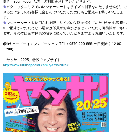
場合「90cm×60cm以内」の制限をさせていただきます。
※
ピクニックエリアでのレジャーシートはサイズの制限をいたしませんが、で
きるだけ多くのお客様に楽しんでいただくためにもご配慮をお願いいたしま
す。
※
レジャーシートを使用される際、サイズの制限を超えていたり他のお客様へ
のご配慮がいただけない場合は係員がお声がけさせていただく可能性がござい
ます。その際は必ず係員の指示に従っていただきますようお願いいたします。
(問)キョードーインフォメーション TEL：0570-200-888(土日祝除く 12:00～
17:00)
「ヤッサ！2025」特設ウェブサイト
http://www.ulfulsspecial.com /yassa2025/