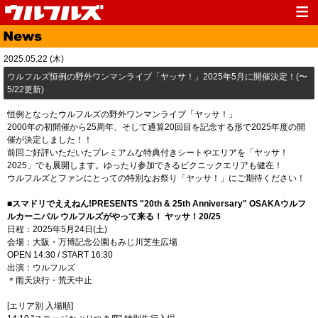
Top
News
2025.05.22 (木)
Media
Live
ウルフルズ恒例の野外ワンマンライブ「ヤッサ！」2025年5月に開催決定！(〜
5/22更新)
Profile
Discography
恒例となったウルフルズの野外ワンマンライブ「ヤッサ！」
Fanclub
Goods
2000年の初開催から25周年、そして通算20回目を記念する形で2025年度の開
催が決定しました！！
Contact
Link
前回ご好評いただいたプレミアムな特典付きシートやエリアを「ヤッサ！
2025」でも展開します。ゆったり参加できるピクニックエリアも健在！
ウルフルズとファンにとっての特別なお祭り「ヤッサ！」にご期待ください！
■スマドリでええねん!PRESENTS "20th & 25th Anniversary" OSAKAウルフ
ルカーニバル ウルフルズがやって来る！ ヤッサ！20/25
日程：2025年5月24日(土)
会場：大阪・万博記念公園もみじ川芝生広場
OPEN 14:30 / START 16:30
出演：ウルフルズ
＊雨天決行・荒天中止
[エリア別 入場順]