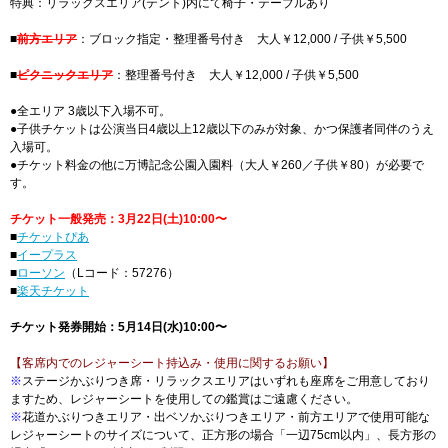
特典：リラックスエリア(テント)内にて椅子・テーブルあり
■
前方エリア
：ブロック指定・整理番号付き 大人￥12,000 / 子供￥5,500
■
ピクニックエリア
：整理番号付き 大人￥12,000 / 子供￥5,500
●全エリア 3歳以下入場不可。
●子供チケットは公演当日4歳以上12歳以下のみが対象、かつ保護者同伴のうえ
入場可。
●チケット料金の他に万博記念公園入園料（大人￥260／子供￥80）が必要で
す。
チケット一般発売：3月22日(土)10:00〜
■
チケットぴあ
■
イープラス
■
ローソン
（Lコード：57276）
■
楽天チケット
チケット発券開始：5月14日(水)10:00〜
【客席内でのレジャーシート持込み・使用に関するお願い】
※
ステージかぶりつき席・リラックスエリアはいずれも座席をご用意しており
ますため、レジャーシートを使用しての鑑賞はご遠慮ください。
※
花道かぶりつきエリア・出ベソかぶりつきエリア・前方エリアで使用可能な
レジャーシートのサイズについて、正方形の場合「一辺75cm以内」、長方形の