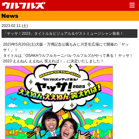
Top
News
2023.02.11 (土)
Media
Live
「ヤッサ！2023」タイトル＆ビジュアル＆ゲストミュージシャン発表！
Profile
Discography
2023年5月20日(土)大阪・万博記念公園もみじ川芝生広場にて開催の「ヤッ
サ！」！
Fanclub
Goods
タイトルは「OSAKAウルフルカーニバル ウルフルズがやって来る！ ヤッサ！
2023 ええねん ええねん 笑えれば！」に決定いたしました！
Contact
Link