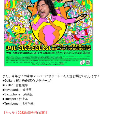
また、今年はこの豪華メンバーにサポートいただきお届けいたします！
■Guitar：桜井秀俊(真心ブラザーズ)
■Guitar：菅原龍平
■Keyboards：浦清英
■Saxophone：武嶋聡
■Trumpet：村上基
■Trombone：滝本尚史
【ヤッサ！2023特別先行(抽選)】