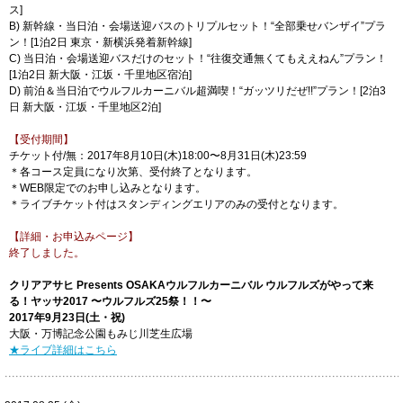
ス]
B) 新幹線・当日泊・会場送迎バスのトリプルセット！“全部乗せバンザイ”プラ
ン！[1泊2日 東京・新横浜発着新幹線]
C) 当日泊・会場送迎バスだけのセット！“往復交通無くてもええねん”プラン！
[1泊2日 新大阪・江坂・千里地区宿泊]
D) 前泊＆当日泊でウルフルカーニバル超満喫！“ガッツリだぜ!!”プラン！[2泊3
日 新大阪・江坂・千里地区2泊]
【受付期間】
チケット付/無：2017年8月10日(木)18:00〜8月31日(木)23:59
＊各コース定員になり次第、受付終了となります。
＊WEB限定でのお申し込みとなります。
＊ライブチケット付はスタンディングエリアのみの受付となります。
【詳細・お申込みページ】
終了しました。
クリアアサヒ Presents OSAKAウルフルカーニバル ウルフルズがやって来
る！ヤッサ2017 〜ウルフルズ25祭！！〜
2017年9月23日(土・祝)
大阪・万博記念公園もみじ川芝生広場
★ライブ詳細はこちら