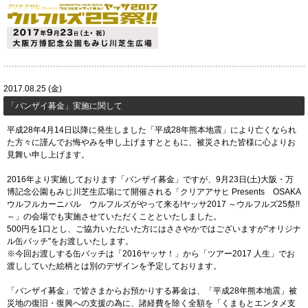
2017.08.25 (金)
「バンザイ募金」実施に関して
平成28年4月14日以降に発生しました「平成28年熊本地震」により亡くなられ
た方々に謹んでお悔やみを申し上げますとともに、被災された皆様に心よりお
見舞い申し上げます。
2016年より実施しております「バンザイ募金」ですが、9月23日(土)大阪・万
博記念公園もみじ川芝生広場にて開催される「クリアアサヒ Presents OSAKA
ウルフルカーニバル ウルフルズがやって来る!ヤッサ2017 ～ウルフルズ25祭!!
～」の会場でも実施させていただくことといたしました。
500円を1口とし、ご協力いただいた方にはささやかではございますが"オリジナ
ル缶バッチ"をお渡しいたします。
※今回お渡しする缶バッチは「2016ヤッサ！」から「ツアー2017 人生」でお
渡ししていた絵柄とは別のデザインを予定しております。
「バンザイ募金」で皆さまからお預かりする募金は、「平成28年熊本地震」被
災地の復旧・復興への支援の為に、諸経費を除く全額を「くまもとエンタメ支