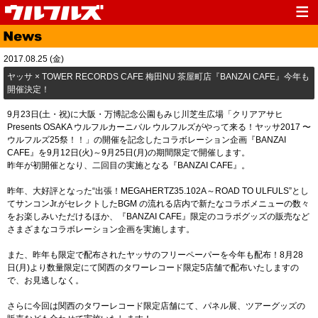
Top
News
2017.08.25 (金)
Media
Live
ヤッサ × TOWER RECORDS CAFE 梅田NU 茶屋町店『BANZAI CAFE』今年も
開催決定！
Profile
Discography
9月23日(土・祝)に大阪・万博記念公園もみじ川芝生広場「クリアアサヒ
Fanclub
Goods
Presents OSAKA ウルフルカーニバル ウルフルズがやって来る！ヤッサ2017 〜
ウルフルズ25祭！！」の開催を記念したコラボレーション企画『BANZAI
Contact
Link
CAFE』を9月12日(火)～9月25日(月)の期間限定で開催します。
昨年が初開催となり、二回目の実施となる『BANZAI CAFE』。
昨年、大好評となった“出張！MEGAHERTZ35.102A～ROAD TO ULFULS”とし
てサンコンJr.がセレクトしたBGM の流れる店内で新たなコラボメニューの数々
をお楽しみいただけるほか、『BANZAI CAFE』限定のコラボグッズの販売など
さまざまなコラボレーション企画を実施します。
また、昨年も限定で配布されたヤッサのフリーペーパーを今年も配布！8月28
日(月)より数量限定にて関西のタワーレコード限定5店舗で配布いたしますの
で、お見逃しなく。
さらに今回は関西のタワーレコード限定店舗にて、パネル展、ツアーグッズの