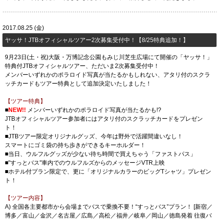
2017.08.25 (金)
ヤッサ！JTBオフィシャルツアー2次募集受付中！【8/25特典追加！】
9月23日(土・祝)大阪・万博記念公園もみじ川芝生広場にて開催の「ヤッサ！」
特典付JTBオフィシャルツアー、ただいま2次募集受付中！
メンバーいずれかのポラロイド写真が当たるかもしれない、アタリ付のスクラ
ッチカードもツアー特典として追加決定いたしました！
【ツアー特典】
■
NEW!!
メンバーいずれかのポラロイド写真が当たるかも!?
JTBオフィシャルツアー参加者にはアタリ付のスクラッチカードをプレゼン
ト！
■JTBツアー限定オリジナルグッズ、今年は野外で活躍間違いなし！
スマートにゴミ袋の持ち歩きができるキーホルダー！
■当日、ウルフルグッズが少ない待ち時間で買えちゃう「ファストパス」
■"すっとバス"車内でのウルフルズからのメッセージVTR上映
■ホテル付プラン限定で、更に「オリジナルカラーのビッグTシャツ」プレゼン
ト！
【ツアー内容】
A) 全国各主要都市から会場までバスで乗換不要！“すっとバス”プラン！ [新宿／
博多／富山／金沢／名古屋／広島／高松／福井／岐阜／岡山／徳島発着 往復バ