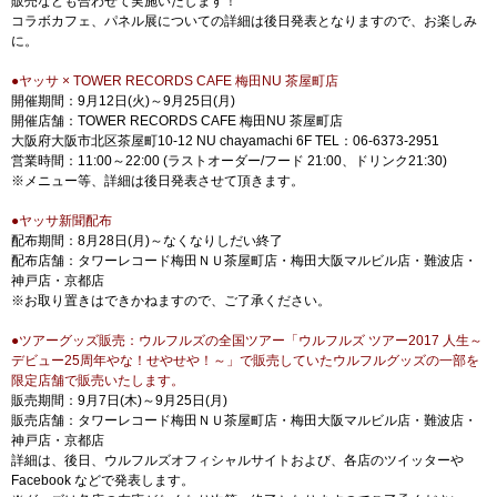
販売なども合わせて実施いたします！
コラボカフェ、パネル展についての詳細は後日発表となりますので、お楽しみ
に。
●ヤッサ × TOWER RECORDS CAFE 梅田NU 茶屋町店
開催期間：9月12日(火)～9月25日(月)
開催店舗：TOWER RECORDS CAFE 梅田NU 茶屋町店
大阪府大阪市北区茶屋町10-12 NU chayamachi 6F TEL：06-6373-2951
営業時間：11:00～22:00 (ラストオーダー/フード 21:00、ドリンク21:30)
※メニュー等、詳細は後日発表させて頂きます。
●ヤッサ新聞配布
配布期間：8月28日(月)～なくなりしだい終了
配布店舗：タワーレコード梅田ＮＵ茶屋町店・梅田大阪マルビル店・難波店・
神戸店・京都店
※お取り置きはできかねますので、ご了承ください。
●ツアーグッズ販売：ウルフルズの全国ツアー「ウルフルズ ツアー2017 人生～
デビュー25周年やな！せやせや！～」で販売していたウルフルグッズの一部を
限定店舗で販売いたします。
販売期間：9月7日(木)～9月25日(月)
販売店舗：タワーレコード梅田ＮＵ茶屋町店・梅田大阪マルビル店・難波店・
神戸店・京都店
詳細は、後日、ウルフルズオフィシャルサイトおよび、各店のツイッターや
Facebook などで発表します。