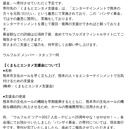
援金」へ寄付させていただく予定です。
寄付先の「くまもとエンタメ支援金」は、「エンターテインメントで熊本の
方々を元気づけたい」という趣意にて実施されており、この「バンザイ募金」
ではその趣意に賛同し、実施をしております。
エンターテインメントを通じて復旧・復興の支援ができればと願っておりま
す。
募金額などの詳細は公演終了後、改めてウルフルズオフィシャルサイトにてご
報告させていただきます。
皆さまのご支援とご協力を、何卒宜しくお願い申し上げます。
ウルフルズ メンバー・スタッフ一同
【くまもとエンタメ支援金について】
●名称
熊本市文化ホールを早く立ち上げ、熊本の人々をエンターテインメントで元気
付けるための支援金
(略称：くまもとエンタメ支援金)
●支援金の使途
熊本市の文化ホールの機能を早期復興するとともに、熊本市の文化ホールの機
能を継続的に向上させるため、ホールの整備費用等に活用されます。
尚、「ウルフルズ ツアー2017 人生～デビュー25周年やな！せやせや！～」各
会場にてお預かりいたしました「バンザイ募金」の寄付については、現在進行
中です。寄付が完了いたしましたら、改めてご報告させていただきます。