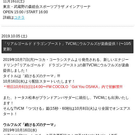
11月16日(土)
東京・武蔵野の森総合スポーツプラザ メインアリーナ
OPEN 15:00 / START 16:00
詳細は
コチラ
2019.10.05 (土)
​「リアルゴールド ドラゴンブースト」TVCMにウルフルズが楽曲提供！(〜10/5
更新)
2019年10月7日(月)〜コカ・コーラシステムより発売される、新しいエナジー
ドリンク｢リアルゴールド ドラゴンブースト｣の新TVCMにウルフルズが楽曲
提供しました！
タイトルは「続けるズのテーマ」!!!
10月16日(水)より配信スタートいたします！
＊明日10月6日(日)14:00〜FM COCOLO「Got You OSAKA」内で初解禁!!!
また、トータス松本がブランドアンバサダーに就任し、TVCMにも出演いたし
ます！
そんなTVCM『つづける』篇(15秒・60秒)は10月8日(火)より全国でオンエアス
タート！
ウルフルズ「続けるズのテーマ」
2019年10月16日(水)