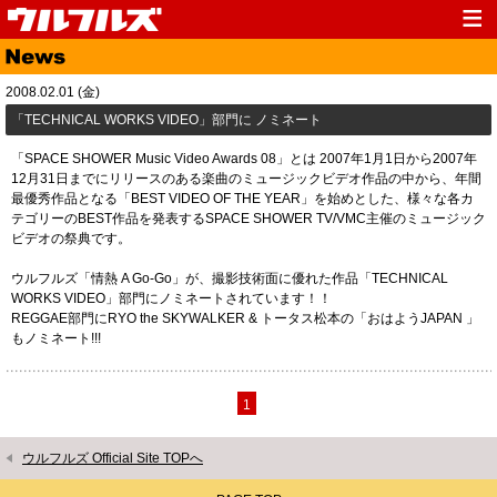
Top
News
2008.02.01 (金)
Media
Live
「TECHNICAL WORKS VIDEO」部門に ノミネート
Profile
Discography
「SPACE SHOWER Music Video Awards 08」とは 2007年1月1日から2007年
12月31日までにリリースのある楽曲のミュージックビデオ作品の中から、年間
Fanclub
Goods
最優秀作品となる「BEST VIDEO OF THE YEAR」を始めとした、様々な各カ
テゴリーのBEST作品を発表するSPACE SHOWER TV/VMC主催のミュージック
Contact
Link
ビデオの祭典です。
ウルフルズ「情熱 A Go-Go」が、撮影技術面に優れた作品「TECHNICAL
WORKS VIDEO」部門にノミネートされています！！
REGGAE部門にRYO the SKYWALKER & トータス松本の「おはようJAPAN 」
もノミネート!!!
1
ウルフルズ Official Site TOPへ