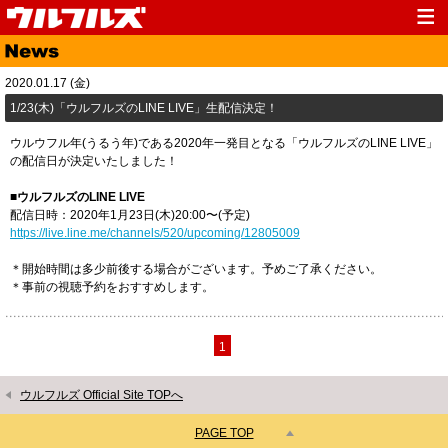
Top
News
2020.01.17 (金)
Media
Live
1/23(木)「ウルフルズのLINE LIVE」生配信決定！
Profile
Discography
ウルウフル年(うるう年)である2020年一発目となる「ウルフルズのLINE LIVE」
の配信日が決定いたしました！
Fanclub
Goods
■ウルフルズのLINE LIVE
Contact
Link
配信日時：2020年1月23日(木)20:00〜(予定)
https://live.line.me/channels/520/upcoming/12805009
＊開始時間は多少前後する場合がございます。予めご了承ください。
＊事前の視聴予約をおすすめします。
1
ウルフルズ Official Site TOPへ
PAGE TOP