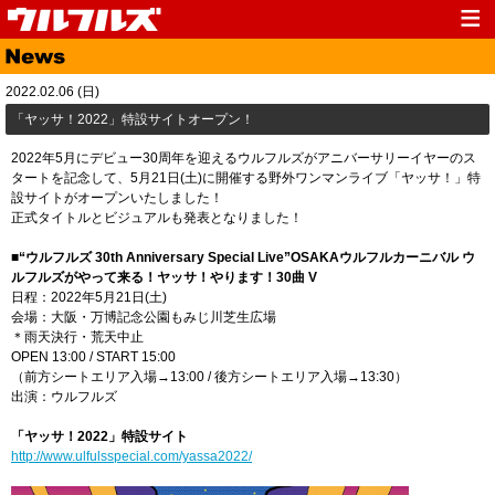
Top
News
2022.02.06 (日)
Media
Live
​「ヤッサ！2022」特設サイトオープン！
Profile
Discography
2022年5月にデビュー30周年を迎えるウルフルズがアニバーサリーイヤーのス
タートを記念して、5月21日(土)に開催する野外ワンマンライブ「ヤッサ！」特
Fanclub
Goods
設サイトがオープンいたしました！
正式タイトルとビジュアルも発表となりました！
Contact
Link
■“ウルフルズ 30th Anniversary Special Live”OSAKAウルフルカーニバル ウ
ルフルズがやって来る！ヤッサ！やります！30曲 V
日程：2022年5月21日(土)
会場：大阪・万博記念公園もみじ川芝生広場
＊雨天決行・荒天中止
OPEN 13:00 / START 15:00
（前方シートエリア入場→13:00 / 後方シートエリア入場→13:30）
出演：ウルフルズ
「ヤッサ！2022」特設サイト
http://www.ulfulsspecial.com/yassa2022/