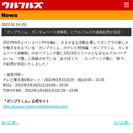
Top
News
2022.02.14 (月)
Media
Live
​「ガンプラくん、ガンダムベース攻略戦」にウルフルズの楽曲起用が決定！
Profile
Discography
2021年8月よりショートPVを軸に、さまざまな活動を通してガンプラの楽しさ
や魅力を伝えている「ガンプラくん」のテレビ特別編 『ガンプラくん、ガンダ
Fanclub
Goods
ムベース攻略戦』のオープニング曲に3月23日リリースとなるセルフカバーア
ルバム『ズ盤』に収録されている「あそぼう V」、エンディング曲に「歌 V」
Contact
Link
の起用が決定いたしました！
＜放送日時＞
テレビ東京系6局ネット：2022年3月21日(月・祝)10:05～10:35
BS11：2022年3月26日(土)19:00～19:30
TOKYO MX：2022年3月29日(火)22:29～23:00
『ガンプラくん』公式サイト
https://bandai-hobby.net/site/gunpla-kun/
前の記事へ
次の記事へ