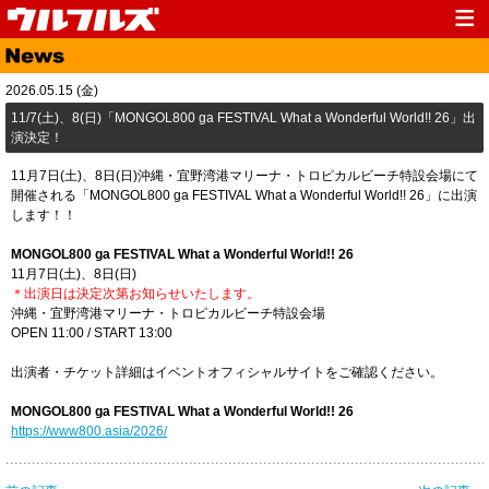
Top
News
2026.05.15 (金)
Media
Live
11/7(土)、8(日)「​MONGOL800 ga FESTIVAL What a Wonderful World!! 26」出
演決定！
Profile
Discography
11月7日(土)、8日(日)沖縄・宜野湾港マリーナ・トロピカルビーチ特設会場にて
Fanclub
Goods
開催される「MONGOL800 ga FESTIVAL What a Wonderful World!! 26」に出演
します！！
Contact
Link
MONGOL800 ga FESTIVAL What a Wonderful World!! 26
11月7日(土)、8日(日)
＊出演日は決定次第お知らせいたします。
沖縄・宜野湾港マリーナ・トロピカルビーチ特設会場
OPEN 11:00 / START 13:00
出演者・チケット詳細はイベントオフィシャルサイトをご確認ください。
MONGOL800 ga FESTIVAL What a Wonderful World!! 26
https://www800.asia/2026/