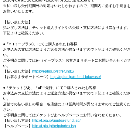
2020年6月9日(火)10:00〜2020年7月31日(金)23:59まで
※払い戻し受付期間外の対応はいたしかねますので、期間内に必ずお手続きを
お願いいたします。
【払い戻し方法】
払い戻し方法は、チケット購入サイトやの受取・支払方法により異なります。
下記よりご確認ください。
●「e+(イープラス)」にてご購入されたお客様
お申込みの支払方法によりご返金方法が異なりますので下記よりご確認くださ
い。
ご不明点に関してはe+（イープラス）お客さまサポートにお問い合わせくださ
い。
【払い戻し方法】
https://eplus.jp/sf/refund1/
【お客さまサポートページ】
http://eplus.jp/refund-toiawase/
●「チケットぴあ」「uP!!!先行」にてご購入されたお客様
お申込みの支払方法によりご返金方法が異なりますので下記よりご確認くださ
い。
店舗での払い戻しの場合、各店舗により営業時間が異なりますのでご注意くだ
さい。
ご不明点に関してはチケットぴあヘルプページにお問い合わせください。
【払い戻し方法】
http://t.pia.jp/guide/refund.jsp/
【ヘルプページ】
http://t.pia.jp/help/index.jsp