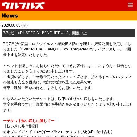
Top
News
2020.06.05 (金)
Media
Live
​7/7(火)「uP!!!SPECIAL BANQUET vol.3」開催中止
Profile
Discography
7月7日(火)新型コロナウイルスの感染拡大防止を理由に振替公演を予定してお
りました「uP!!!SPECIAL BANQUET vol.3 projected by ライブナタリー」は開
Fanclub
Goods
催中止を決定いたしました。
Contact
Link
イベントを楽しみにお待ちいただいているお客様には、このようなご報告とな
りましたことを心よりお詫び申し上げます。
ご出演の皆さま、ご来場予定だったファンの皆さま、携わるすべてのスタッフ
の健康と安全を優先に、検討に検討を重ねた結果です。
何卒ご理解ご容赦のほど、よろしくお願いいたします。
申し込みいただいたチケットは、以下の通り払い戻しをいたします。
大変お手数ですが、期限内にお手続きをお済ませいただくようお願い申し上げ
ます。
ーチケット払い戻しに関してー
【払い戻し受付期間】
対象プレイガイド： e+(イープラス)、チケットぴあ(uP!!!先行含む)