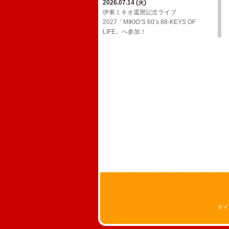
2026.07.14 (火)
2026.03.24 (火)
2026.02.01 (日)
ジョンB〜Media情報【2月】
伊東ミキオ還暦記念ライブ
ウルフルケイスケ生配信番組「マジカ
YouTube「上田禎的音楽史 vol.1」に出
2027「MIKIO’S 60’s 88-KEYS OF
ルチェインTV」3月号！
2026.01.19 (月)
演！
LIFE」へ参加！
ジョンB〜Media情報【1月】
2026.03.18 (水)
2026.01.20 (火)
三宅伸治＆The Red Rocks ライヴ・ア
2025.12.13 (土)
Oh! Roony!!からのお知らせ
ルバム LPレコード「ブラック・ゴール
ジョンB〜Media情報【12月】
ド・ライヴ！」に参加！
2025.08.29 (金)
2025.11.17 (月)
​真心ブラザーズ バンド・ライブ・ツア
2026.02.17 (火)
11/26(水)アルバム「JBD」配信リリー
ー「have a nice TRIP!」へ参加！
ウルフルケイスケ生配信番組「マジカ
ス決定！
ルチェインTV」2月号！
2024.12.20 (金)
2025.11.16 (日)
12/29(日)​BS朝日「八代亜紀 一周忌特別
ジョンB〜Media情報【11月】
番組 哀歌 AIUTA ～幻のステージを今
～」オンエア！
2024.12.20 (金)
FCサイト「ウル園」内コンテンツ「月
刊TANCON」を公開！
2024.05.02 (木)
NHK Eテレ「ムジカ・ピッコリーノ」
の配信が決定いたしました！
タイ
2024.02.07 (水)