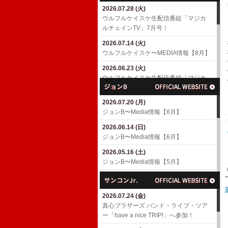
2026.07.28 (火)
2026.04.18 (土)
ウルフルケイスケ生配信番組「マジカ
6/10(水)「MUSIC AWARDS JAPAN
ルチェインTV」7月号！
WEEK SPECIAL LIVE A Tribute to
EIICHI OHTAKI」出演決定！
2026.07.14 (火)
​ウルフルケイスケ〜MEDIA情報【8月】
2026.04.01 (水)
7/4(土)「浜崎貴司 GACHIスペシャル」
2026.06.23 (火)
出演決定！
ウルフルケイスケ生配信番組「マジカ
ルチェインTV」6月号！
2026.03.06 (金)
渡辺満里奈アルバム「Ring-a-Bell 30th
2026.07.20 (月)
2026.06.17 (水)
Anniversary Deluxe Edition」
ジョンB〜Media情報【6月】
​ウルフルケイスケ〜MEDIA情報【6月】
2026.02.27 (金)
2026.06.14 (日)
2026.05.11 (月)
3/4(水)パラスポーツアニメテーマ曲
ジョンB〜Media情報【6月】
ウルフルケイスケ生配信番組「マジカ
「スーパーヒーロー」配信リリース決
ルチェインTV」5月号！
定！
2026.05.16 (土)
ジョンB〜Media情報【5月】
2026.04.23 (木)
2026.02.26 (木)
ウルフルケイスケ生配信番組「マジカ
3/8(日)「TOKYO GUITAR JAMBOREE
2026.04.19 (日)
ルチェインTV」4月号！
2026」出演決定！(〜2/26更新)
ジョンB〜Media情報【4月】
2026.07.24 (金)
2026.04.16 (木)
2026.02.10 (火)
2026.03.16 (月)
​真心ブラザーズ バンド・ライブ・ツア
​ウルフルケイスケ〜MEDIA情報【4月】
ROOTS66で「The Covers' Fes. 2026」
ジョンB〜Media情報【3月】
ー「have a nice TRIP!」へ参加！
(〜4/16更新)
へ参加！
2026.02.15 (日)