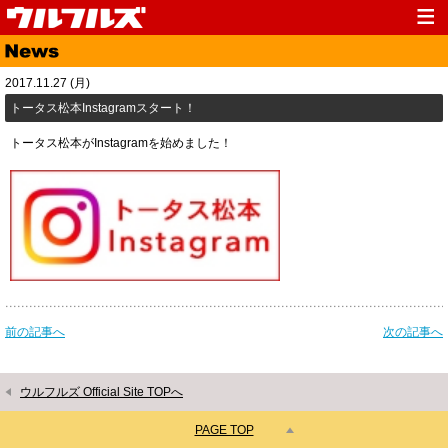
Top
News
2017.11.27 (月)
Media
Live
トータス松本Instagramスタート！
Profile
Discography
トータス松本がInstagramを始めました！
Fanclub
Goods
Contact
Link
前の記事へ
次の記事へ
ウルフルズ Official Site TOPへ
PAGE TOP