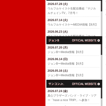
2026.07.28 (火)
2026.04.18 (土)
ウルフルケイスケ生配信番組「マジカ
6/10(水)「MUSIC AWARDS JAPAN
ルチェインTV」7月号！
WEEK SPECIAL LIVE A Tribute to
EIICHI OHTAKI」出演決定！
2026.07.14 (火)
​ウルフルケイスケ〜MEDIA情報【8月】
2026.04.01 (水)
7/4(土)「浜崎貴司 GACHIスペシャル」
2026.06.23 (火)
出演決定！
ウルフルケイスケ生配信番組「マジカ
ルチェインTV」6月号！
2026.03.06 (金)
渡辺満里奈アルバム「Ring-a-Bell 30th
2026.07.20 (月)
2026.06.17 (水)
Anniversary Deluxe Edition」
ジョンB〜Media情報【6月】
​ウルフルケイスケ〜MEDIA情報【6月】
2026.02.27 (金)
2026.06.14 (日)
2026.05.11 (月)
3/4(水)パラスポーツアニメテーマ曲
ジョンB〜Media情報【6月】
ウルフルケイスケ生配信番組「マジカ
「スーパーヒーロー」配信リリース決
ルチェインTV」5月号！
定！
2026.05.16 (土)
ジョンB〜Media情報【5月】
2026.04.23 (木)
2026.02.26 (木)
ウルフルケイスケ生配信番組「マジカ
3/8(日)「TOKYO GUITAR JAMBOREE
2026.04.19 (日)
ルチェインTV」4月号！
2026」出演決定！(〜2/26更新)
ジョンB〜Media情報【4月】
2026.07.24 (金)
2026.04.16 (木)
2026.02.10 (火)
2026.03.16 (月)
​真心ブラザーズ バンド・ライブ・ツア
​ウルフルケイスケ〜MEDIA情報【4月】
ROOTS66で「The Covers' Fes. 2026」
ジョンB〜Media情報【3月】
ー「have a nice TRIP!」へ参加！
(〜4/16更新)
へ参加！
2026.02.15 (日)