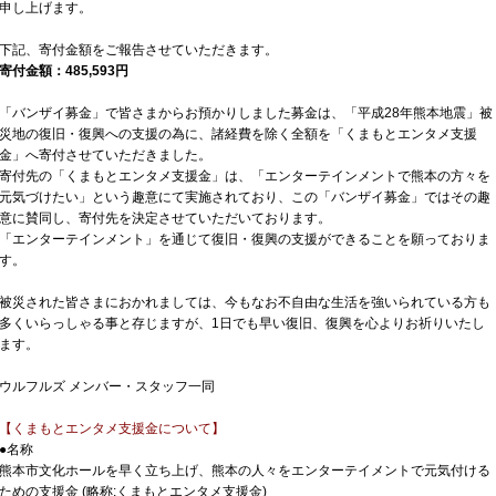
申し上げます。
下記、寄付金額をご報告させていただきます。
寄付金額：485,593円
「バンザイ募金」で皆さまからお預かりしました募金は、「平成28年熊本地震」被
災地の復旧・復興への支援の為に、諸経費を除く全額を「くまもとエンタメ支援
金」へ寄付させていただきました。
寄付先の「くまもとエンタメ支援金」は、「エンターテインメントで熊本の方々を
元気づけたい」という趣意にて実施されており、この「バンザイ募金」ではその趣
意に賛同し、寄付先を決定させていただいております。
「エンターテインメント」を通じて復旧・復興の支援ができることを願っておりま
す。
被災された皆さまにおかれましては、今もなお不自由な生活を強いられている方も
多くいらっしゃる事と存じますが、1日でも早い復旧、復興を心よりお祈りいたし
ます。
ウルフルズ メンバー・スタッフ一同
【くまもとエンタメ支援金について】
●名称
熊本市文化ホールを早く立ち上げ、熊本の人々をエンターテイメントで元気付ける
ための支援金 (略称:くまもとエンタメ支援金)