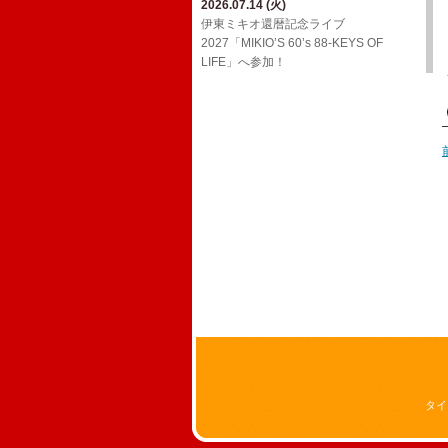
2026.07.14 (火)
2026.03.24 (火)
2026.02.01 (日)
ジョンB〜Media情報【2月】
伊東ミキオ還暦記念ライブ
ウルフルケイスケ生配信番組「マジカ
YouTube「上田禎的音楽史 vol.1」に出
2027「MIKIO’S 60’s 88-KEYS OF
ルチェインTV」3月号！
2026.01.19 (月)
演！
LIFE」へ参加！
ジョンB〜Media情報【1月】
2026.03.18 (水)
2026.01.20 (火)
三宅伸治＆The Red Rocks ライヴ・ア
2025.12.13 (土)
Oh! Roony!!からのお知らせ
ルバム LPレコード「ブラック・ゴール
ジョンB〜Media情報【12月】
ド・ライヴ！」に参加！
2025.08.29 (金)
2025.11.17 (月)
​真心ブラザーズ バンド・ライブ・ツア
2026.02.17 (火)
11/26(水)アルバム「JBD」配信リリー
ー「have a nice TRIP!」へ参加！
ウルフルケイスケ生配信番組「マジカ
ス決定！
ルチェインTV」2月号！
2024.12.20 (金)
2025.11.16 (日)
12/29(日)​BS朝日「八代亜紀 一周忌特別
ジョンB〜Media情報【11月】
番組 哀歌 AIUTA ～幻のステージを今
～」オンエア！
2024.12.20 (金)
FCサイト「ウル園」内コンテンツ「月
刊TANCON」を公開！
2024.05.02 (木)
NHK Eテレ「ムジカ・ピッコリーノ」
の配信が決定いたしました！
タイ
2024.02.07 (水)