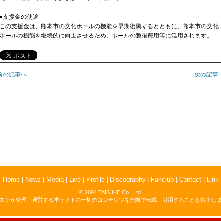
●支援金の使途
この支援金は、熊本市の文化ホールの機能を早期復興するとともに、熊本市の文化
ホールの機能を継続的に向上させるため、ホールの整備費用等に活用されます。
前の記事へ
次の記事
Home
|
News
|
Media
|
Live
|
Profile
|
Discography
|
Fanclub
|
Contact
|
Link
© 2004 TAISUKE Co., Ltd.
スケが管理、運営する本サイトの一切のコンテンツを無断で転載、引用することを禁止し