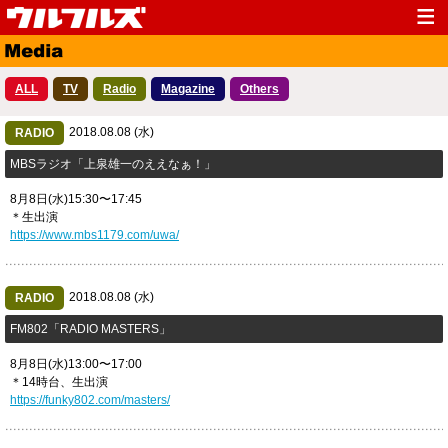
Top
News
ALL
TV
Radio
Magazine
Others
Media
Live
2018.08.08 (水)
Profile
RADIO
Discography
MBSラジオ「上泉雄一のええなぁ！」
Fanclub
Goods
8月8日(水)15:30〜17:45
Contact
Link
＊生出演
https://www.mbs1179.com/uwa/
2018.08.08 (水)
RADIO
​FM802「RADIO MASTERS」
8月8日(水)13:00〜17:00
＊14時台、生出演
https://funky802.com/masters/