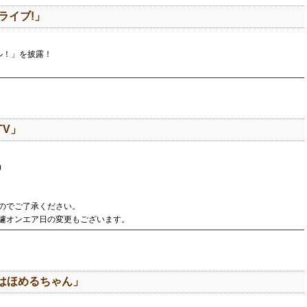
!ライブ!」
ル！」を披露！
TV」
)
のでご了承ください。
遽オンエア日の変更もございます。
はほめるちゃん」