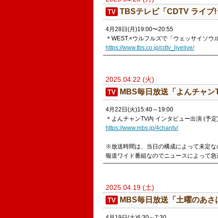
TBSテレビ「CDTV ライブ
TV
4月28日(月)19:00〜20:55
＊WEST.×ウルフルズで「ウェッサイソウ
https://www.tbs.co.jp/cdtv_livelive/
2025.04.22 (火)
MBS毎日放送「よんチャン
TV
4月22日(火)15:40～19:00
＊よんチャンTV内 インタビュー出演 (予定
https://www.mbs.jp/4chantv/
※放送時間は、当日の構成によって未定な
報道ワイド番組なのでニュースによって急
2025.04.19 (土)
MBS毎日放送「土曜のあさ
TV
4月19日(土)6:30～7:30