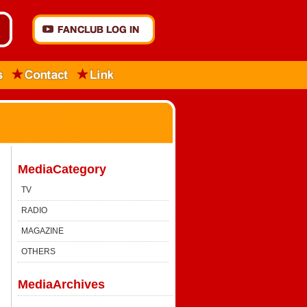
MediaCategory
TV
RADIO
MAGAZINE
OTHERS
MediaArchives