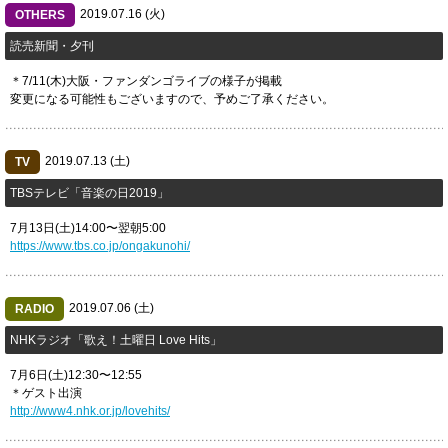
2019.07.16 (火)
OTHERS
読売新聞・夕刊
＊7/11(木)大阪・ファンダンゴライブの様子が掲載
変更になる可能性もございますので、予めご了承ください。
2019.07.13 (土)
TV
TBSテレビ「音楽の日2019」
7月13日(土)14:00〜翌朝5:00
https://www.tbs.co.jp/ongakunohi/
2019.07.06 (土)
RADIO
​NHKラジオ「歌え！土曜日 Love Hits」
‪7月6日‬(土)12:30〜12:55
＊ゲスト出演
http://www4.nhk.or.jp/lovehits/