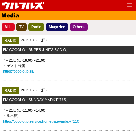
Top
News
ALL
TV
Radio
Magazine
Others
Media
Live
2019.07.21 (日)
Profile
RADIO
Discography
​FM COCOLO「SUPER J-HITS RADIO」
Fanclub
Goods
7月21日(日)18:00〜21:00
Contact
Link
＊ゲスト出演
https://cocolo.jp/sjr/
2019.07.21 (日)
RADIO
FM COCOLO「​SUNDAY MARK’E 765」
7月21日(日)11:00〜14:00
＊生出演
https://cocolo.jp/service/homepage/index/7110