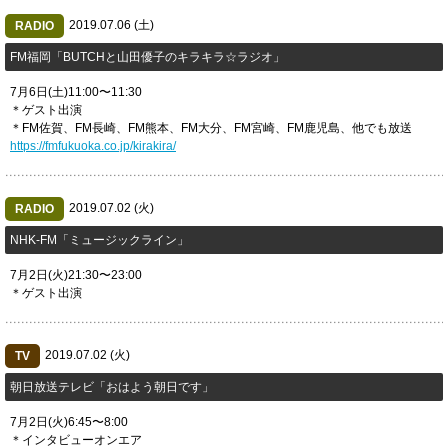
2019.07.06 (土)
RADIO
​FM福岡「BUTCHと山田優子のキラキラ☆ラジオ」
7月6日(土)11:00〜11:30
＊ゲスト出演
＊FM佐賀、FM長崎、FM熊本、FM大分、FM宮崎、FM鹿児島、他でも放送
https://fmfukuoka.co.jp/kirakira/
2019.07.02 (火)
RADIO
​NHK-FM「ミュージックライン」
7月2日(火)21:30〜23:00
＊ゲスト出演
2019.07.02 (火)
TV
朝日放送テレビ「おはよう朝日です」
7月2日(火)6:45〜8:00
＊インタビューオンエア