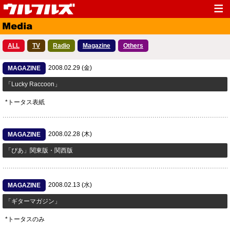
Top
News
ALL
TV
Radio
Magazine
Others
Media
Live
2008.02.29 (金)
Profile
MAGAZINE
Discography
「Lucky Raccoon」
Fanclub
Goods
*トータス表紙
Contact
Link
2008.02.28 (木)
MAGAZINE
「ぴあ」関東版・関西版
2008.02.13 (水)
MAGAZINE
「ギターマガジン」
*トータスのみ