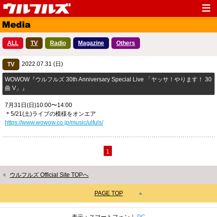
Top
News
ALL
TV
Radio
Magazine
Others
Media
Live
2022.07.31 (日)
Profile
TV
Discography
WOWOW『ウルフルズ 30th Anniversary Special Live 「ヤッサ！やります！ 30
Fanclub
Goods
曲 V」』
Contact
Link
7月31日(日)10:00〜14:00
＊5/21(土)ライブの模様をオンエア
https://www.wowow.co.jp/music/ulfuls/
1
ウルフルズ Official Site TOPへ
PAGE TOP