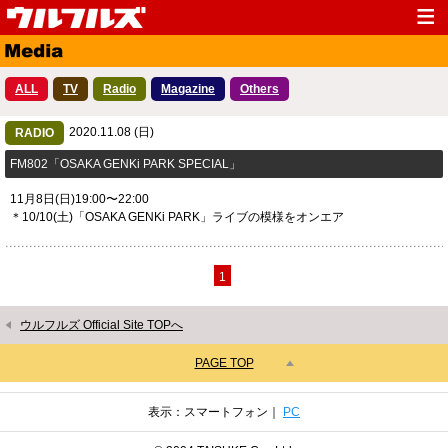
Top
News
ALL
TV
Radio
Magazine
Others
Media
Live
2020.11.08 (日)
Profile
RADIO
Discography
​FM802「OSAKA GENKi PARK SPECIAL」
Fanclub
Goods
11月8日(日)19:00〜22:00
Contact
Link
＊10/10(土)「OSAKA GENKi PARK」ライブの模様をオンエア
1
ウルフルズ Official Site TOPへ
PAGE TOP
表示：スマートフォン｜
PC