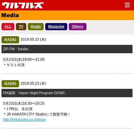
Top
News
ALL
TV
Radio
Magazine
Others
Media
Live
2019.05.23 (木)
Profile
RADIO
Discography
​ZIP-FM「bestie」
Fanclub
Goods
5月23日(木)19:00〜21:00
Contact
Link
＊ゲスト出演
2019.05.23 (木)
RADIO
FM福岡「Hyper Night Program GOW!!」
5月23日(木)16:30〜20:25
＊17時台、生出演
＊JR HAKATA CITY Studioにて観覧可能！
http://fmfukuoka.co.jp/gow/